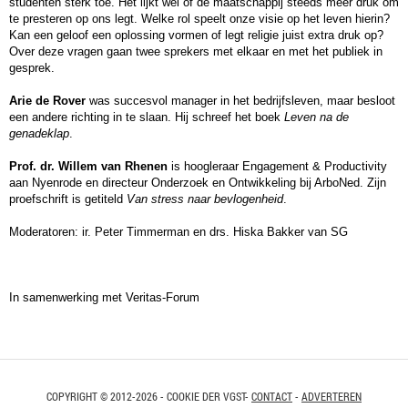
studenten sterk toe. Het lijkt wel of de maatschappij steeds meer druk om
te presteren op ons legt. Welke rol speelt onze visie op het leven hierin?
Kan een geloof een oplossing vormen of legt religie juist extra druk op?
Over deze vragen gaan twee sprekers met elkaar en met het publiek in
gesprek.
Arie de Rover
was succesvol manager in het bedrijfsleven, maar besloot
een andere richting in te slaan. Hij schreef het boek
Leven na de
genadeklap
.
Prof. dr. Willem van Rhenen
is hoogleraar Engagement & Productivity
aan Nyenrode en directeur Onderzoek en Ontwikkeling bij ArboNed. Zijn
proefschrift is getiteld
Van stress naar bevlogenheid
.
Moderatoren: ir. Peter Timmerman en drs. Hiska Bakker van SG
In samenwerking met Veritas-Forum
COPYRIGHT © 2012-2026 - COOKIE DER VGST-
CONTACT
-
ADVERTEREN