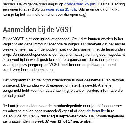
hebben. De volgende open dag is op
donderdag 25 juni.
Daarna is er nog
een open (gratis) BBQ op
woensdag 15 juli
.
(Als je op de datum klikt,
kom je bij het aanmeldformulier voor die open dag)
Aanmelden bij de VGST
Bij de VGST is er een introductieperiode. Om lid te kunnen worden is het
verplicht om deze introductieperiode te volgen. Dit betekent dat het eerste
weekend helemaal vrij gehouden moet worden, samen met de lesavonden
erop. De introductieperiode is een activiteit waar jarenlang over nagedacht
is en veel tijd in wordt gestoken om te organiseren. Het is een proces
waarbij je jouw jaargroep en VGST leert kennen en je klaargestoomd
wordt voor het studentenleven.
Het programma van de introductieperiode is voor deelnemers van tevoren
onbekend. De zondag wordt uiteraard christelijk ingevuld. Als je je
aangemeld hebt voor lidmaatschap krijg je vanzelf verdere informatie die
je nodig hebt!
Je kunt je aanmelden voor de introductieperiode door je telefoonnummer
en adres te mailen naar
promocie@vgst.nl
of door
dit formulier
in te
vullen. Doe dit uiterlijk
dinsdag 8 september 2026.
De introductieperiode
zal plaatsvinden in
week 37 van 11 tot 17 september.