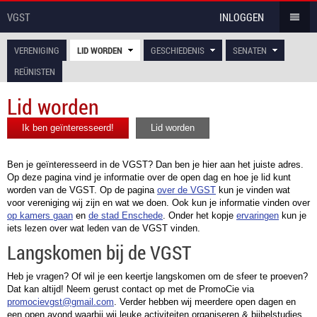
VGST
INLOGGEN
VERENIGING
LID WORDEN
GESCHIEDENIS
SENATEN
REÜNISTEN
Lid worden
Ik ben geïnteresseerd!
Lid worden
Ben je geïnteresseerd in de VGST? Dan ben je hier aan het juiste adres.
Op deze pagina vind je informatie over de open dag en hoe je lid kunt
worden van de VGST. Op de pagina
over de VGST
kun je vinden wat
voor vereniging wij zijn en wat we doen. Ook kun je informatie vinden over
op kamers gaan
en
de stad Enschede
. Onder het kopje
ervaringen
kun je
iets lezen over wat leden van de VGST vinden.
Langskomen bij de VGST
Heb je vragen? Of wil je een keertje langskomen om de sfeer te proeven?
Dat kan altijd! Neem gerust contact op met de PromoCie via
promocievgst@gmail.com
. Verder hebben wij meerdere open dagen en
een open avond waarbij wij leuke activiteiten organiseren & bijbelstudies