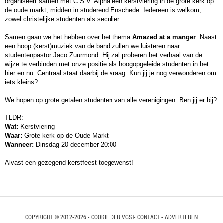
organiseert samen met C.S.V. Alpha een kerstviering in de grote kerk op
de oude markt, midden in studerend Enschede. Iedereen is welkom,
zowel christelijke studenten als seculier.
Samen gaan we het hebben over het thema
Amazed at a manger
. Naast
een hoop (kerst)muziek van de band zullen we luisteren naar
studentenpastor Jaco Zuurmond. Hij zal proberen het verhaal van de
wijze te verbinden met onze positie als hoogopgeleide studenten in het
hier en nu. Centraal staat daarbij de vraag: Kun jij je nog verwonderen om
iets kleins?
We hopen op grote getalen studenten van alle verenigingen. Ben jij er bij?
TLDR:
Wat:
Kerstviering
Waar:
Grote kerk op de Oude Markt
Wanneer:
Dinsdag 20 december 20:00
Alvast een gezegend kerstfeest toegewenst!
COPYRIGHT © 2012-2026 - COOKIE DER VGST-
CONTACT
-
ADVERTEREN