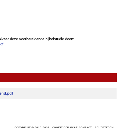
alvast deze voorbereidende bijbelstudie doen:
pdf
kend.pdf
COPYRIGHT © 2012-2026 - COOKIE DER VGST-
CONTACT
-
ADVERTEREN