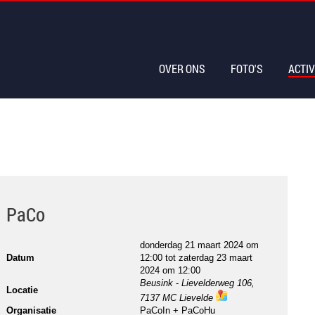
OVER ONS
FOTO'S
ACTIV
PaCo
donderdag 21 maart 2024 om
Datum
12:00
tot
zaterdag 23 maart
2024 om 12:00
Beusink
-
Lievelderweg 106,
Locatie
7137 MC Lievelde
ma
Organisatie
PaCoIn + PaCoHu
ps