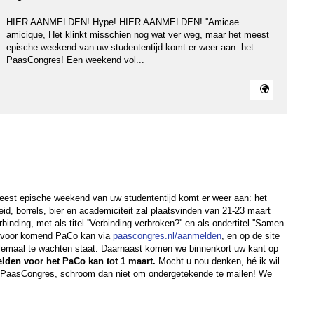
HIER AANMELDEN! Hype! HIER AANMELDEN! ''Amicae
amicique, Het klinkt misschien nog wat ver weg, maar het meest
epische weekend van uw studententijd komt er weer aan: het
PaasCongres! Een weekend vol...
eest epische weekend van uw studententijd komt er weer aan: het
, borrels, bier en academiciteit zal plaatsvinden van 21-23 maart
inding, met als titel ''Verbinding verbroken?'' en als ondertitel ''Samen
en voor komend
PaCo
kan via
paascongres.nl/aanmelden
, en op de site
allemaal te wachten staat. Daarnaast komen we binnenkort uw kant op
lden voor het
PaCo
kan tot 1 maart.
Mocht u nou denken, hé ik wil
t PaasCongres, schroom dan niet om ondergetekende te mailen! We