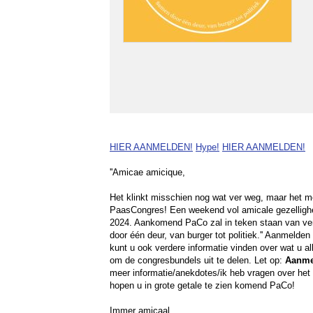
HIER AANMELDEN!
Hype!
HIER AANMELDEN!
''Amicae amicique,
Het klinkt misschien nog wat ver weg, maar het m
PaasCongres! Een weekend vol amicale gezelligheid
2024. Aankomend
PaCo
zal in teken staan van verb
door één deur, van burger tot politiek.'' Aanmeld
kunt u ook verdere informatie vinden over wat u 
om de congresbundels uit te delen. Let op:
Aanme
meer informatie/anekdotes/ik heb vragen over he
hopen u in grote getale te zien komend
PaCo
!
Immer amicaal,