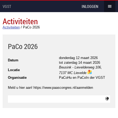
VGST
INLOGGEN
Activiteiten
Activiteiten
/
PaCo 2026
PaCo 2026
donderdag 12 maart 2026
Datum
tot
zaterdag 14 maart 2026
Beusink
-
Lievelderweg 106,
Locatie
7137 MC Lievelde
ma
Organisatie
PaCoHu en PaCoIn der VGST
ps
Meld u hier aan! https://www.paascongres.nl/aanmelden