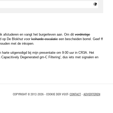
 ik afstuderen en vangt het burgerleven aan. Om dit
verdrietige
igd op De Blokhut voor
keiharde escalatie
een bescheiden borrel. Geef ff
 houden met de inkopen.
n harte uitgenodigd bij mijn presentatie om 9:00 uur in CR3A. Het
g Capacitively Degenerated gm-C Filtering', dus iets met signalen en
COPYRIGHT © 2012-2026 - COOKIE DER VGST-
CONTACT
-
ADVERTEREN