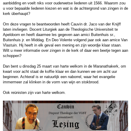
aanbidding en voelt niks voor ouderwetse liederen uit 1566. Waarom zou
u voor bepaalde liederen kiezen en wat is de achtergrond van zingen in de
kerk überhaupt?
Om deze vragen te beantwoorden heeft Cauvin dr. Jaco van der Knijff
laten invliegen. Docent Liturgiek aan de Theologische Universiteit te
Apeldoorn en heeft daarmee les gegeven aan amici Buitenhuis sr.,
Buitenhuis jr. en Middag. En Deo Volente volgend jaar ook aan amice Van
Vlastuin. Hij heeft in elk geval een mening en zijn woordje klaar staan.
Wilt u meer informatie over zingen in de kerk of daar een beetje tegen aan
schoppen?
Dan bent u dinsdag 25 maart van harte welkom in de Maranathakerk, om
kwart voor acht staat de koffie klaar en dan kunnen we om acht uur
beginnen. Achteraf is er natuurlijk een naborrel, waar het evangelie
immermeer zal klinken in de vorm van wijn en stokbrood.
Ook reünisten zijn van harte welkom.