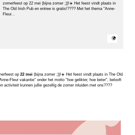
zomerfeest op 22 mei (bijna zomer ;))!☀️ Het feest vindt plaats in
The Old Irish Pub en entree is gratis!???? Met het thema "Anne-
Fleur...
omerfeest op
22 mei
(bijna zomer ;))!☀️ Het feest vindt plaats in The Old
Anne-Fleur vakantie" onder het motto "hoe gelikter, hoe beter", belooft
 activiteit kunnen jullie gezellig de zomer inluiden met ons????