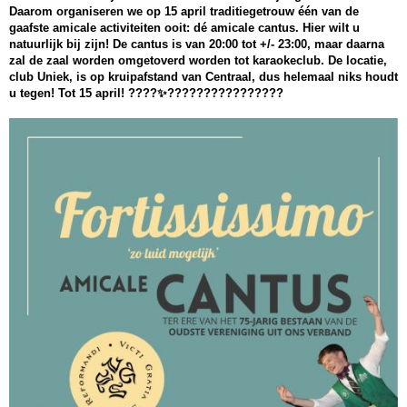
Daarom organiseren we op 15 april traditiegetrouw één van de
gaafste amicale activiteiten ooit: dé amicale cantus. Hier wilt u
natuurlijk bij zijn! De cantus is van 20:00 tot +/- 23:00, maar daarna
zal de zaal worden omgetoverd worden tot karaokeclub. De locatie,
club Uniek, is op kruipafstand van Centraal, dus helemaal niks houdt
u tegen! Tot 15 april! ????✨????????????????