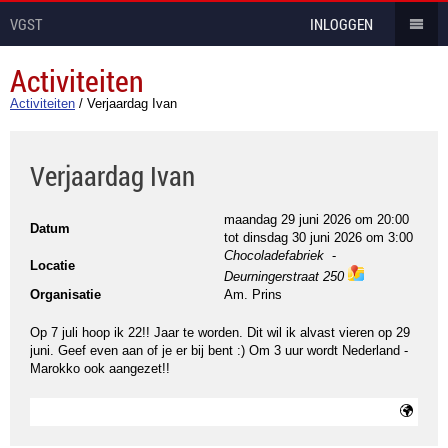
VGST
INLOGGEN
Activiteiten
Activiteiten
/
Verjaardag Ivan
Verjaardag Ivan
maandag 29 juni 2026 om 20:00
Datum
tot
dinsdag 30 juni 2026 om 3:00
Chocoladefabriek
-
Locatie
Deurningerstraat 250
ma
Organisatie
Am. Prins
ps
Op 7 juli hoop ik 22!! Jaar te worden. Dit wil ik alvast vieren op 29
juni. Geef even aan of je er bij bent :) Om 3 uur wordt Nederland -
Marokko ook aangezet!!