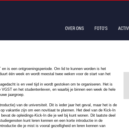
OVER ONS
FOTO'S
ACTIV
T en is een ontgroeningsperiode. Om lid te kunnen worden is het
t duurt één week en wordt meestal twee weken voor de start van het
 nagedacht is en veel tijd in wordt gestoken om te organiseren. Het is
e VGST en het studentenleven, en waarbij je binnen een week de hele
euwe jaargroep.
oductie) van de universiteit. Dit is ieder jaar het geval, maar het is de
op vakantie zijn om een novitiaat te plannen. Het deel van de Kick-In
evat de opleidings-Kick-In die je wel bij kunt wonen. Dit laatste deel
studiegenoten kunt leren kennen en een korte introductie in de
ntroductie die je mist is vooral gezelligheid en leren kennen van