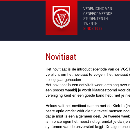
VERENIGING VAN
GEREFORMEERDE
STUDENTEN IN
TWENTE
SINDS 1983
Novitiaat
Het novitiaat is de introductieperiode van de VGS
verplicht om het novitiaat te volgen. Het novitiaa
collegejaar gehouden.
Het novitiaat is een activiteit waar jarenlang over
een proces waarbij je wordt klaargestoomd voor d
vereniging kent en een goede band hebt met je ni
Helaas valt het novitiaat samen met de Kick-In (intr
beste optie omdat vóór die tijd teveel mensen nog 
dat je mist is een algemeen deel. De tweede week b
is in onze ogen het meest nuttig, omdat je dan je 
systemen van de universiteit krijgt. De algemene i