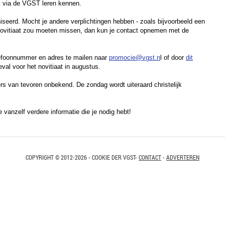
ok via de VGST leren kennen.
niseerd. Mocht je andere verplichtingen hebben - zoals bijvoorbeeld een
 novitiaat zou moeten missen, dan kun je contact opnemen met de
elefoonnummer en adres te mailen naar
promocie@vgst.n
l of door
dit
geval voor het novitiaat in augustus.
s van tevoren onbekend. De zondag wordt uiteraard christelijk
 vanzelf verdere informatie die je nodig hebt!
COPYRIGHT © 2012-2026 - COOKIE DER VGST-
CONTACT
-
ADVERTEREN