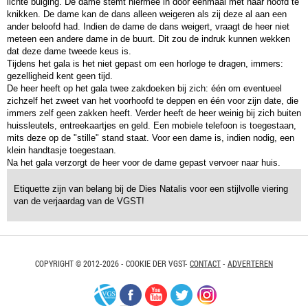
lichte buiging. De dame stemt hiermee in door eenmaal met haar hoofd te
knikken. De dame kan de dans alleen weigeren als zij deze al aan een
ander beloofd had. Indien de dame de dans weigert, vraagt de heer niet
meteen een andere dame in de buurt. Dit zou de indruk kunnen wekken
dat deze dame tweede keus is.
Tijdens het gala is het niet gepast om een horloge te dragen, immers:
gezelligheid kent geen tijd.
De heer heeft op het gala twee zakdoeken bij zich: één om eventueel
zichzelf het zweet van het voorhoofd te deppen en één voor zijn date, die
immers zelf geen zakken heeft. Verder heeft de heer weinig bij zich buiten
huissleutels, entreekaartjes en geld. Een mobiele telefoon is toegestaan,
mits deze op de "stille" stand staat. Voor een dame is, indien nodig, een
klein handtasje toegestaan.
Na het gala verzorgt de heer voor de dame gepast vervoer naar huis.
Etiquette zijn van belang bij de Dies Natalis voor een stijlvolle viering
van de verjaardag van de VGST!
COPYRIGHT © 2012-2026 - COOKIE DER VGST-
CONTACT
-
ADVERTEREN