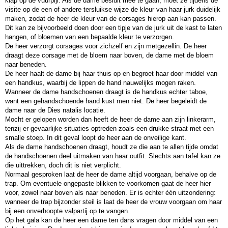
klap op de vuurpijl. Als de dame besluit mee te gaan, moet ze tijdens de
visite op de een of andere tersluikse wijze de kleur van haar jurk duidelijk
maken, zodat de heer de kleur van de corsages hierop aan kan passen.
Dit kan ze bijvoorbeeld doen door een tipje van de jurk uit de kast te laten
hangen, of bloemen van een bepaalde kleur te verzorgen.
De heer verzorgt corsages voor zichzelf en zijn metgezellin. De heer
draagt deze corsage met de bloem naar boven, de dame met de bloem
naar beneden.
De heer haalt de dame bij haar thuis op en begroet haar door middel van
een handkus, waarbij de lippen de hand nauwelijks mogen raken.
Wanneer de dame handschoenen draagt is de handkus echter taboe,
want een gehandschoende hand kust men niet. De heer begeleidt de
dame naar de Dies natalis locatie.
Mocht er gelopen worden dan heeft de heer de dame aan zijn linkerarm,
tenzij er gevaarlijke situaties optreden zoals een drukke straat met een
smalle stoep. In dit geval loopt de heer aan de onveilige kant.
Als de dame handschoenen draagt, houdt ze die aan te allen tijde omdat
de handschoenen deel uitmaken van haar outfit. Slechts aan tafel kan ze
die uittrekken, doch dit is niet verplicht.
Normaal gesproken laat de heer de dame altijd voorgaan, behalve op de
trap. Om eventuele ongepaste blikken te voorkomen gaat de heer hier
voor, zowel naar boven als naar beneden. Er is echter één uitzondering:
wanneer de trap bijzonder steil is laat de heer de vrouw voorgaan om haar
bij een onverhoopte valpartij op te vangen.
Op het gala kan de heer een dame ten dans vragen door middel van een