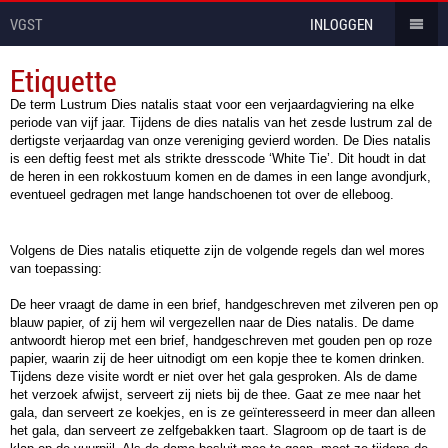
VGST
INLOGGEN
Etiquette
De term Lustrum Dies natalis staat voor een verjaardagviering na elke
periode van vijf jaar. Tijdens de dies natalis van het zesde lustrum zal de
dertigste verjaardag van onze vereniging gevierd worden. De Dies natalis
is een deftig feest met als strikte dresscode ‘White Tie’. Dit houdt in dat
de heren in een rokkostuum komen en de dames in een lange avondjurk,
eventueel gedragen met lange handschoenen tot over de elleboog.
Volgens de Dies natalis etiquette zijn de volgende regels dan wel mores
van toepassing:
De heer vraagt de dame in een brief, handgeschreven met zilveren pen op
blauw papier, of zij hem wil vergezellen naar de Dies natalis. De dame
antwoordt hierop met een brief, handgeschreven met gouden pen op roze
papier, waarin zij de heer uitnodigt om een kopje thee te komen drinken.
Tijdens deze visite wordt er niet over het gala gesproken. Als de dame
het verzoek afwijst, serveert zij niets bij de thee. Gaat ze mee naar het
gala, dan serveert ze koekjes, en is ze geïnteresseerd in meer dan alleen
het gala, dan serveert ze zelfgebakken taart. Slagroom op de taart is de