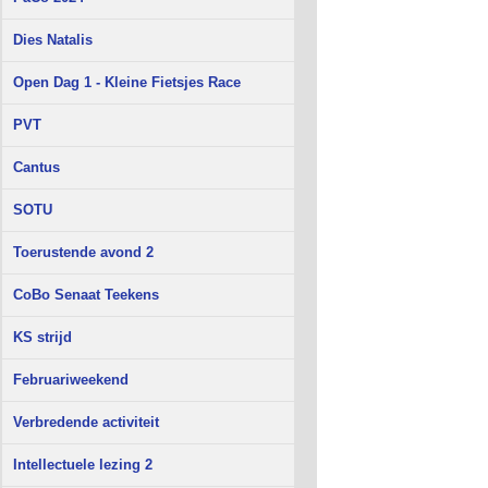
Dies Natalis
Open Dag 1 - Kleine Fietsjes Race
PVT
Cantus
SOTU
Toerustende avond 2
CoBo Senaat Teekens
KS strijd
Februariweekend
Verbredende activiteit
Intellectuele lezing 2