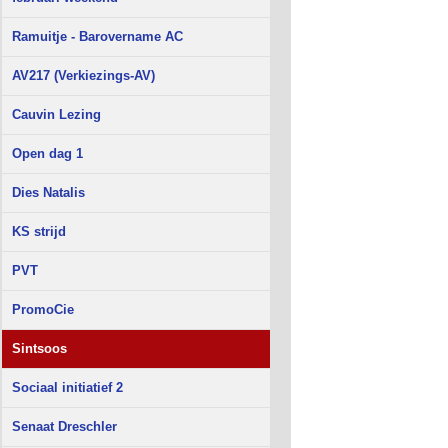
Ramuitje - Barovername AC
AV217 (Verkiezings-AV)
Cauvin Lezing
Open dag 1
Dies Natalis
KS strijd
PVT
PromoCie
Sintsoos
Sociaal initiatief 2
Senaat Dreschler