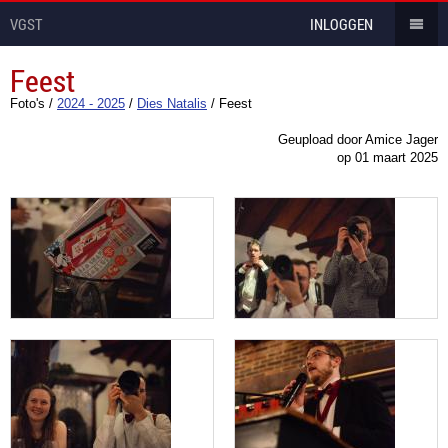
VGST
INLOGGEN
Feest
Foto's
/
2024 - 2025
/
Dies Natalis
/
Feest
Geupload door Amice Jager
op
01 maart 2025