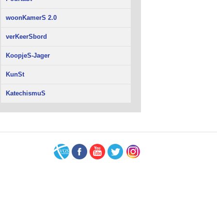
woonKamerS 2.0
verKeerSbord
KoopjeS-Jager
KunSt
KatechismuS
VGS-
Facebook
Youtube
Twitter
Instagram
Nederland