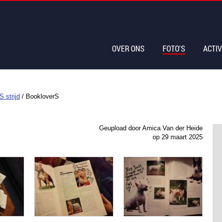
OVER ONS
FOTO'S
ACTIV
S strijd
/
BookloverS
Geupload door Amica Van der Heide
op
29 maart 2025