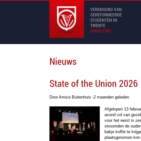
VERENIGING VAN
GEREFORMEERDE
STUDENTEN IN
TWENTE
SINDS 1983
Nieuws
State of the Union 2026
Door Amice Buitenhuis -
2 maanden geleden
Afgelopen 13 februar
avond vol van gezel
voor het eerst in z
stroomden de ouder
bakje koffie te krij
plaatsgenomen kon 