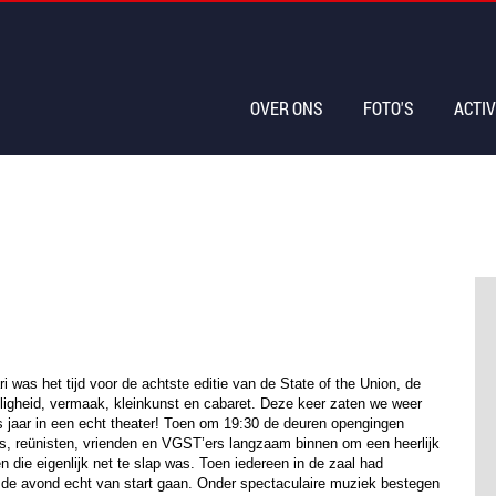
OVER ONS
FOTO'S
ACTIV
i was het tijd voor de achtste editie van de State of the Union, de
ligheid, vermaak, kleinkunst en cabaret. Deze keer zaten we weer
es jaar in een echt theater! Toen om 19:30 de deuren opengingen
s, reünisten, vrienden en VGST’ers langzaam binnen om een heerlijk
gen die eigenlijk net te slap was. Toen iedereen in de zaal had
de avond echt van start gaan. Onder spectaculaire muziek bestegen