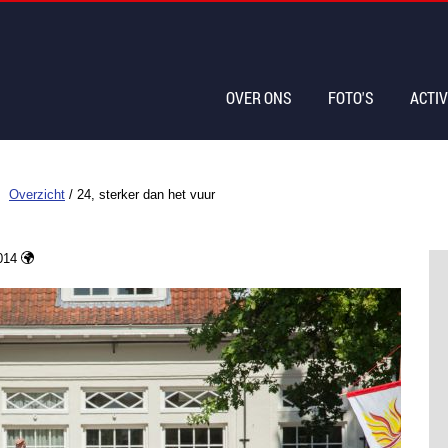
OVER ONS
FOTO'S
ACTIV
Overzicht
/
24, sterker dan het vuur
014