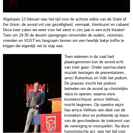
Afgelopen 13 februari was het tijd voor de achtste editie van de State of
the Union, de avond vol van gezelligheid, vermaak, kleinkunst en cabaret.
Deze keer zaten we weer voor het eerst in zes jaar in een echt theater!
Toen om 19:30 de deuren opengingen stroomden de ouders, reünisten,
vrienden en VGST’ers langzaam binnen om een heerlijk bakje koffie te
krijgen die eigenlijk net te slap was.
Toen iedereen in de zaal had
plaatsgenomen kon de avond echt
van start gaan. Onder spectaculaire
muziek bestegen de presentatoren,
amici Buitenhuis en Volk het podium.
De praeses mocht het podium
betreden om de avond op christelijke
wijze te openen, waarna onze
kroniekschrijver, amice Velthuis,
mocht beginnen. Op speelse wijze
liep amice Velthuis een deel van de
kronieken door en probeerde op basis
van de geschiedenis de toekomst van
de vereniging te voorspellen. Na deze
humoristische act, was het tijd voor