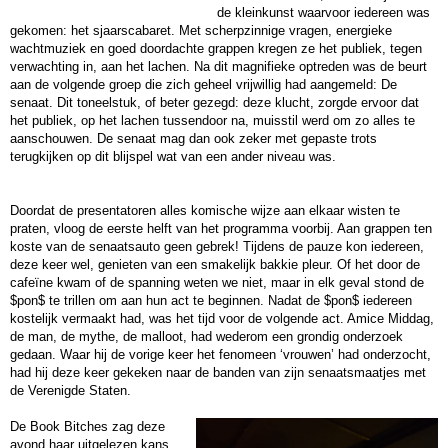
de kleinkunst waarvoor iedereen was
gekomen: het sjaarscabaret. Met scherpzinnige vragen, energieke
wachtmuziek en goed doordachte grappen kregen ze het publiek, tegen
verwachting in, aan het lachen. Na dit magnifieke optreden was de beurt
aan de volgende groep die zich geheel vrijwillig had aangemeld: De
senaat. Dit toneelstuk, of beter gezegd: deze klucht, zorgde ervoor dat
het publiek, op het lachen tussendoor na, muisstil werd om zo alles te
aanschouwen. De senaat mag dan ook zeker met gepaste trots
terugkijken op dit blijspel wat van een ander niveau was.
Doordat de presentatoren alles komische wijze aan elkaar wisten te
praten, vloog de eerste helft van het programma voorbij. Aan grappen ten
koste van de senaatsauto geen gebrek! Tijdens de pauze kon iedereen,
deze keer wel, genieten van een smakelijk bakkie pleur. Of het door de
cafeïne kwam of de spanning weten we niet, maar in elk geval stond de
$pon$ te trillen om aan hun act te beginnen. Nadat de $pon$ iedereen
kostelijk vermaakt had, was het tijd voor de volgende act. Amice Middag,
de man, de mythe, de malloot, had wederom een grondig onderzoek
gedaan. Waar hij de vorige keer het fenomeen ‘vrouwen’ had onderzocht,
had hij deze keer gekeken naar de banden van zijn senaatsmaatjes met
de Verenigde Staten.
De Book Bitches zag deze
avond haar uitgelezen kans