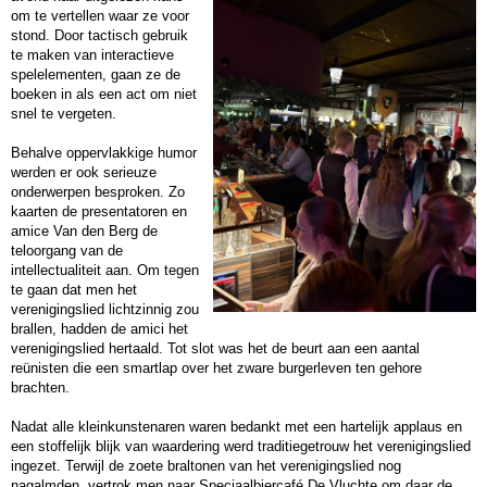
om te vertellen waar ze voor
stond. Door tactisch gebruik
te maken van interactieve
spelelementen, gaan ze de
boeken in als een act om niet
snel te vergeten.
Behalve oppervlakkige humor
werden er ook serieuze
onderwerpen besproken. Zo
kaarten de presentatoren en
amice Van den Berg de
teloorgang van de
intellectualiteit aan. Om tegen
te gaan dat men het
verenigingslied lichtzinnig zou
brallen, hadden de amici het
verenigingslied hertaald. Tot slot was het de beurt aan een aantal
reünisten die een smartlap over het zware burgerleven ten gehore
brachten.
Nadat alle kleinkunstenaren waren bedankt met een hartelijk applaus en
een stoffelijk blijk van waardering werd traditiegetrouw het verenigingslied
ingezet. Terwijl de zoete braltonen van het verenigingslied nog
nagalmden, vertrok men naar Speciaalbiercafé De Vluchte om daar de