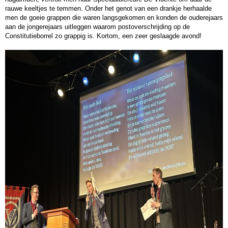
rauwe keeltjes te temmen. Onder het genot van een drankje herhaalde
men de goeie grappen die waren langsgekomen en konden de ouderejaars
aan de jongerejaars uitleggen waarom postoverschrijding op de
Constitutieborrel zo grappig is. Kortom, een zeer geslaagde avond!