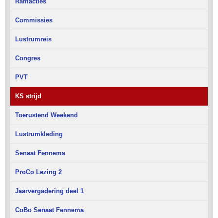
Ramacties
Commissies
Lustrumreis
Congres
PVT
KS strijd
Toerustend Weekend
Lustrumkleding
Senaat Fennema
ProCo Lezing 2
Jaarvergadering deel 1
CoBo Senaat Fennema