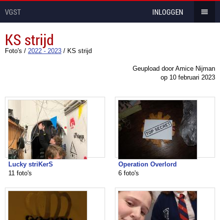
VGST
INLOGGEN
KS strijd
Foto's
/
2022 - 2023
/
KS strijd
Geupload door Amice Nijman
op
10 februari 2023
Lucky striKerS
Operation Overlord
11 foto's
6 foto's