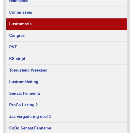
Ramacties
Commissies
Lustrumreis
Congres
PVT
KS strijd
Toerustend Weekend
Lustrumkleding
Senaat Fennema
ProCo Lezing 2
Jaarvergadering deel 1
CoBo Senaat Fennema