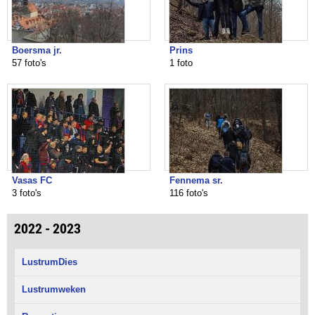
Boersma jr.
Prins
57 foto's
1 foto
Vasas FC
Fennema sr.
3 foto's
116 foto's
2022 - 2023
LustrumDies
Lustrumweken