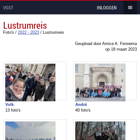
VGST
INLOGGEN
Lustrumreis
Foto's
/
2022 - 2023
/
Lustrumreis
Geupload door Amice A. Fennema
op
18 maart 2023
Volk
André
13 foto's
40 foto's