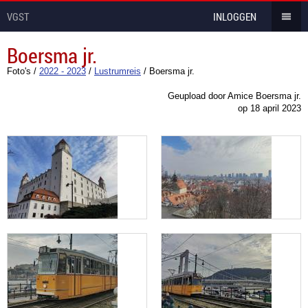
VGST
INLOGGEN
Boersma jr.
Foto's
/
2022 - 2023
/
Lustrumreis
/
Boersma jr.
Geupload door Amice Boersma jr.
op
18 april 2023