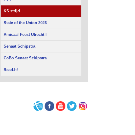
KS strijd
State of the Union 2026
Amicaal Feest Utrecht I
Senaat Schipstra
CoBo Senaat Schipstra
Read-It!
VGS-
Facebook
Youtube
Twitter
Instagram
Nederland