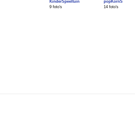
KinderSpeeltuin
popKornS
9 foto's
14 foto's