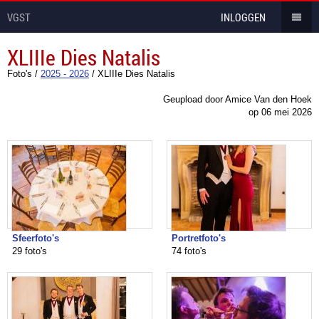
VGST
INLOGGEN
XLIIIe Dies Natalis
Foto's
/
2025 - 2026
/
XLIIIe Dies Natalis
Geupload door Amice Van den Hoek
op
06 mei 2026
Sfeerfoto's
Portretfoto's
29 foto's
74 foto's