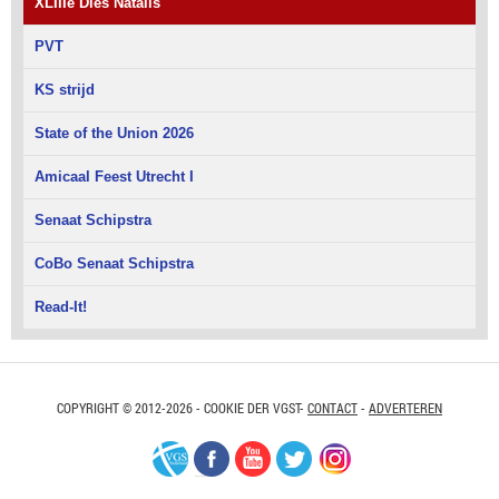
XLIIIe Dies Natalis
PVT
KS strijd
State of the Union 2026
Amicaal Feest Utrecht I
Senaat Schipstra
CoBo Senaat Schipstra
Read-It!
COPYRIGHT © 2012-2026 - COOKIE DER VGST-
CONTACT
-
ADVERTEREN
VGS-
Facebook
Youtube
Twitter
Instagram
Nederland