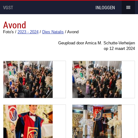
VGST
INLOGGEN
Avond
Foto's
/
2023 - 2024
/
Dies Natalis
/
Avond
Geupload door Amica M. Schutte-Verheijen
op
12 maart 2024