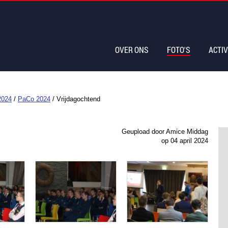
OVER ONS
FOTO'S
ACTIV
2024
/
PaCo 2024
/
Vrijdagochtend
Geupload door Amice Middag
op
04 april 2024