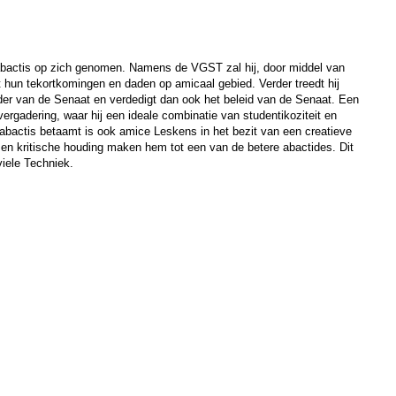
 abactis op zich genomen. Namens de VGST zal hij, door middel van
t hun tekortkomingen en daden op amicaal gebied. Verder treedt hij
er van de Senaat en verdedigt dan ook het beleid van de Senaat. Een
vergadering, waar hij een ideale combinatie van studentikoziteit en
 abactis betaamt is ook amice Leskens in het bezit van een creatieve
d en kritische houding maken hem tot een van de betere abactides. Dit
viele Techniek.