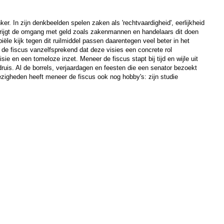
r. In zijn denkbeelden spelen zaken als 'rechtvaardigheid', eerlijkheid
d krijgt de omgang met geld zoals zakenmannen en handelaars dit doen
iële kijk tegen dit ruilmiddel passen daarentegen veel beter in het
 de fiscus vanzelfsprekend dat deze visies een concrete rol
sie en een tomeloze inzet. Meneer de fiscus stapt bij tijd en wijle uit
druis. Al de borrels, verjaardagen en feesten die een senator bezoekt
ezigheden heeft meneer de fiscus ook nog hobby's: zijn studie