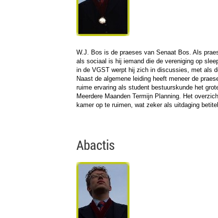
W.J. Bos is de praeses van Senaat Bos. Als praese
als sociaal is hij iemand die de vereniging op s
in de VGST werpt hij zich in discussies, met als 
Naast de algemene leiding heeft meneer de praese
ruime ervaring als student bestuurskunde het grote
Meerdere Maanden Termijn Planning. Het overzicht
kamer op te ruimen, wat zeker als uitdaging betit
Abactis