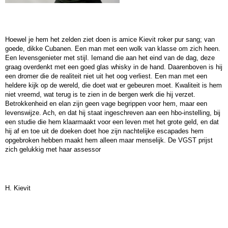
Hoewel je hem het zelden ziet doen is amice Kievit roker pur sang; van
goede, dikke Cubanen. Een man met een wolk van klasse om zich heen.
Een levensgenieter met stijl. Iemand die aan het eind van de dag, deze
graag overdenkt met een goed glas whisky in de hand. Daarenboven is hij
een dromer die de realiteit niet uit het oog verliest. Een man met een
heldere kijk op de wereld, die doet wat er gebeuren moet. Kwaliteit is hem
niet vreemd, wat terug is te zien in de bergen werk die hij verzet.
Betrokkenheid en elan zijn geen vage begrippen voor hem, maar een
levenswijze. Ach, en dat hij staat ingeschreven aan een hbo-instelling, bij
een studie die hem klaarmaakt voor een leven met het grote geld, en dat
hij af en toe uit de doeken doet hoe zijn nachtelijke escapades hem
opgebroken hebben maakt hem alleen maar menselijk. De VGST prijst
zich gelukkig met haar assessor
H. Kievit