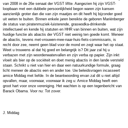
van 2008 in de 26e senaat der VGST liftte. Aangezien hij zijn VGST-
loopbaan met een dubbele persoonlijkheid begon waren zijn kansen
aanzienlijk groter dan die van zijn maatjes en dit heeft hij bijzonder goed
uit weten te buiten. Binnen enkele jaren bereikte de geboren Mariënberger
de status van piratenmuziek-luisterende, graswodka-drinkende
intellectueel en kende hij statuten en HHR van binnen en buiten, wat zijn
huidige functie als abactis der VGST niet weinig ten goede komt. Meneer
de abactis, tevens met-vrouwen-mee-naar-huis-fiets-commissaris, is
recht door zee, neemt geen blad voor de mond en zegt waar het op staat.
Weet u trouwens al dat hij goed en belangrijk is? Dit jaar zal hij u
verbazen met zijn woordenwatervallen en zijn verba op papier. Zijn inkt
vloeit als bier op de sociëteit en doet menig abactis in den lande versteld
staan. Schrikt u niet van hier en daar een natuurkundige formule, graag
licht meneer de abactis een en ander toe. Uw beleidsvragen incasseert
amice Middag met liefde. In de beantwoording ervan zal dit u niet altijd
opvallen, maar, voorwaar, voorwaar ik zeg u: Amice Middag heeft een
groot hart voor onze vereniging. Het wachten is op een tegenbericht van
Barack Obama. Voor nu: Tot zover.
J. Middag