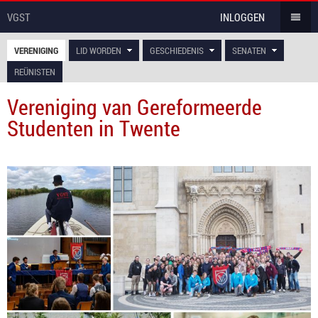
VGST
INLOGGEN
VERENIGING
LID WORDEN
GESCHIEDENIS
SENATEN
REÜNISTEN
Vereniging van Gereformeerde
Studenten in Twente