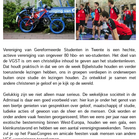
Vereniging van Gereformeerde Studenten in Twente is een hechte,
actieve vereniging van ongeveer 80 hbo- en wo-studenten. Het doel van
de VGST is om een christelijke inhoud te geven aan het studentenleven.
Dat houdt praktisch in dat we om de week Bijbelstudie houden en verder
toerustende lezingen hebben, ons in groepen verdiepen in onderwerpen
buiten onze studie én lezingen houden. Zo ontwikkel je samen met
andere christenen je geloof en je kijk op de wereld.
Gelukkig zijn we niet alleen maar serieus. De wekelijkse sociëteit in de
Admiraal is daar een goed voorbeeld van: hier kun je onder het genot van
een biertje genieten van gesprekken over geloof, maatschappij of studie,
ludieke acties of gewoon van de sfeer en de mensen. Ook worden er
onder andere vaak feesten georganiseerd, liften we eens per jaar naar een
exotische bestemming binnen West-Europa, houden we een gala, een
kleinkunstavond en hebben we een aantal verenigingsweekenden. Tevens
zul je op het PaasCongres en amicale feesten vaak mensen van andere