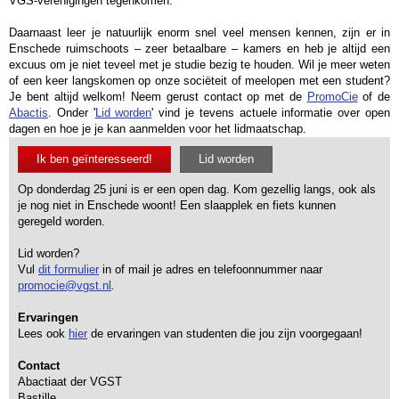
VGS-verenigingen tegenkomen.
Daarnaast leer je natuurlijk enorm snel veel mensen kennen, zijn er in
Enschede ruimschoots – zeer betaalbare – kamers en heb je altijd een
excuus om je niet teveel met je studie bezig te houden. Wil je meer weten
of een keer langskomen op onze sociëteit of meelopen met een student?
Je bent altijd welkom! Neem gerust contact op met de
PromoCie
of de
Abactis
. Onder '
Lid worden
' vind je tevens actuele informatie over open
dagen en hoe je je kan aanmelden voor het lidmaatschap.
Ik ben geïnteresseerd!
Lid worden
Op donderdag 25 juni is er een open dag. Kom gezellig langs, ook als
je nog niet in Enschede woont! Een slaapplek en fiets kunnen
geregeld worden.
Lid worden?
Vul
dit formulier
in of mail je adres en telefoonnummer naar
promocie@vgst.nl
.
Ervaringen
Lees ook
hier
de ervaringen van studenten die jou zijn voorgegaan!
Contact
Abactiaat der VGST
Bastille