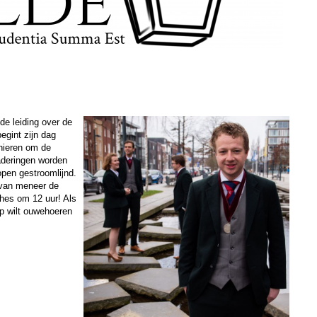
de leiding over de
egint zijn dag
anieren om de
aderingen worden
open gestroomlijnd.
 van meneer de
ches om 12 uur! Als
ap wilt ouwehoeren