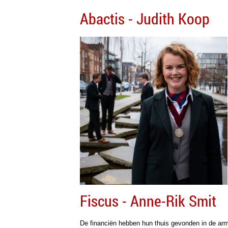
Abactis - Judith Koop
Fiscus - Anne-Rik Smit
De financiën hebben hun thuis gevonden in de ar