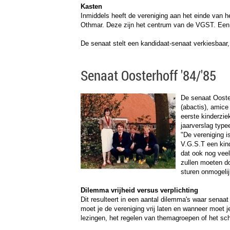
Kasten
Inmiddels heeft de vereniging aan het einde van he
Othmar. Deze zijn het centrum van de VGST. Een p
De senaat stelt een kandidaat-senaat verkiesbaar,
Senaat Oosterhoff '84/'85
De senaat Ooster
(abactis), amic
eerste kinderzie
jaarverslag typee
"De vereniging i
V.G.S.T een kin
dat ook nog veel
zullen moeten do
sturen onmogelij
Dilemma vrijheid versus verplichting
Dit resulteert in een aantal dilemma's waar senaa
moet je de vereniging vrij laten en wanneer moet 
lezingen, het regelen van themagroepen of het sch