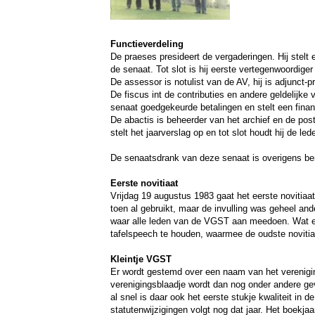
Functieverdeling
De praeses presideert de vergaderingen. Hij stelt 
de senaat. Tot slot is hij eerste vertegenwoordige
De assessor is notulist van de AV, hij is adjunct
De fiscus int de contributies en andere geldelijke 
senaat goedgekeurde betalingen en stelt een financ
De abactis is beheerder van het archief en de post
stelt het jaarverslag op en tot slot houdt hij de led
De senaatsdrank van deze senaat is overigens ber
Eerste novitiaat
Vrijdag 19 augustus 1983 gaat het eerste novitiaa
toen al gebruikt, maar de invulling was geheel an
waar alle leden van de VGST aan meedoen. Wat ech
tafelspeech te houden, waarmee de oudste novitiaat
Kleintje VGST
Er wordt gestemd over een naam van het vereniging
verenigingsblaadje wordt dan nog onder andere gev
al snel is daar ook het eerste stukje kwaliteit in
statutenwijzigingen volgt nog dat jaar. Het boekja