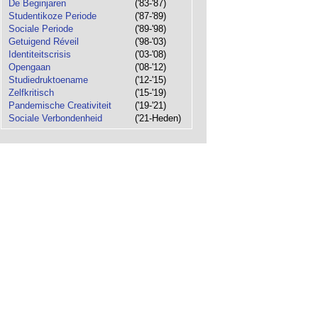
De Beginjaren
('83-'87)
Studentikoze Periode
('87-'89)
Sociale Periode
('89-'98)
Getuigend Réveil
('98-'03)
Identiteitscrisis
('03-'08)
Opengaan
('08-'12)
Studiedruktoename
('12-'15)
Zelfkritisch
('15-'19)
Pandemische Creativiteit
('19-'21)
Sociale Verbondenheid
('21-Heden)