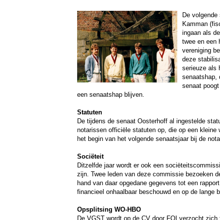
De volgende 
Kamman (fisc
ingaan als d
twee en een 
vereniging be
deze stabilis
serieuze als
senaatshap, 
senaat poogt 
een senaatshap blijven.
Statuten
De tijdens de senaat Oosterhoff al ingestelde stat
notarissen officiële statuten op, die op een klein
het begin van het volgende senaatsjaar bij de nota
Sociëteit
Ditzelfde jaar wordt er ook een sociëteitscommis
zijn. Twee leden van deze commissie bezoeken d
hand van daar opgedane gegevens tot een rapport 
financieel onhaalbaar beschouwd en op de lange 
Opsplitsing WO-HBO
De VGST wordt op de CV door FQI verzocht zich t