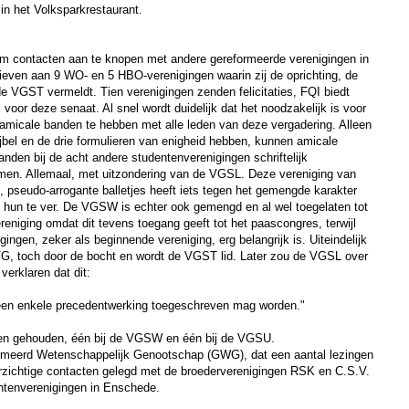
n het Volksparkrestaurant.
m contacten aan te knopen met andere gereformeerde verenigingen in
rieven aan 9 WO- en 5 HBO-verenigingen waarin zij de oprichting, de
de VGST vermeldt. Tien verenigingen zenden felicitaties, FQI biedt
oor deze senaat. Al snel wordt duidelijk dat het noodzakelijk is voor
amicale banden te hebben met alle leden van deze vergadering. Alleen
jbel en de drie formulieren van enigheid hebben, kunnen amicale
den bij de acht andere studentenverenigingen schriftelijk
omen. Allemaal, met uitzondering van de VGSL. Deze vereniging van
 pseudo-arrogante balletjes heeft iets tegen het gemengde karakter
t hun te ver. De VGSW is echter ook gemengd en al wel toegelaten tot
ereniging omdat dit tevens toegang geeft tot het paascongres, terwijl
gen, zeker als beginnende vereniging, erg belangrijk is. Uiteindelijk
 toch door de bocht en wordt de VGST lid. Later zou de VGSL over
erklaren dat dit:
geen enkele precedentwerking toegeschreven mag worden."
eken gehouden, één bij de VGSW en één bij de VGSU.
ormeerd Wetenschappelijk Genootschap (GWG), dat een aantal lezingen
orzichtige contacten gelegd met de broederverenigingen RSK en C.S.V.
entenverenigingen in Enschede.