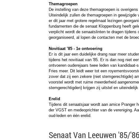
Themagroepen
De instelling van deze themagroepen is overigens
Uiteindelijk zullen de themagroepen in gewijzigde
er dit jaar met grotere regelmaat lezingen georgan
fundamenten die de senaat Kloppenburg heeft gele
verplicht wordt de senaatslinten te dragen tijdens 
georganiseerd, al lopen de contacten met de broed
Novitiaat ’85 - 1e ontvoering
Er is dit jaar een duidelijke drang naar meer stude
tijdens het novitiaat van '85. Er is dan nog niet e
ontvoeren ouderejaars twee leden van kandidaat-
Fries meer. Dit leidt weer tot een royementsvoors
zover dat zij een zekere (niet stemgerechtigde) a
voorstel wordt met ruime meerderheid aangenome
stemgerechtigden) krijgen zij uitstel en uiteindelijk
Erelid
Tijdens dit senaatsjaar wordt aan amice Pranger h
der VGST en medeoprichter van de vereniging. Aan 
oud-leden en één erelid.
Senaat Van Leeuwen '85/'8