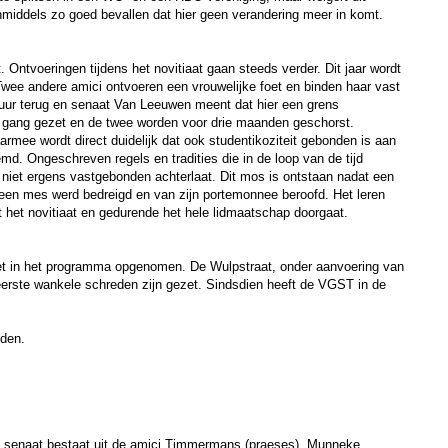
inmiddels zo goed bevallen dat hier geen verandering meer in komt.
 Ontvoeringen tijdens het novitiaat gaan steeds verder. Dit jaar wordt
wee andere amici ontvoeren een vrouwelijke foet en binden haar vast
stuur terug en senaat Van Leeuwen meent dat hier een grens
 gang gezet en de twee worden voor drie maanden geschorst.
rmee wordt direct duidelijk dat ook studentikoziteit gebonden is aan
d. Ongeschreven regels en tradities die in de loop van de tijd
 niet ergens vastgebonden achterlaat. Dit mos is ontstaan nadat een
en mes werd bedreigd en van zijn portemonnee beroofd. Het leren
 het novitiaat en gedurende het hele lidmaatschap doorgaat.
aret in het programma opgenomen. De Wulpstraat, onder aanvoering van
erste wankele schreden zijn gezet. Sindsdien heeft de VGST in de
eden.
 senaat bestaat uit de amici Timmermans (praeses), Munneke