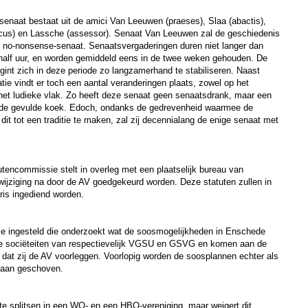
senaat bestaat uit de amici Van Leeuwen (praeses), Slaa (abactis),
us) en Lassche (assessor). Senaat Van Leeuwen zal de geschiedenis
e no-nonsense-senaat. Senaatsvergaderingen duren niet langer dan
half uur, en worden gemiddeld eens in de twee weken gehouden. De
gint zich in deze periode zo langzamerhand te stabiliseren. Naast
atie vindt er toch een aantal veranderingen plaats, zowel op het
 het ludieke vlak. Zo heeft deze senaat geen senaatsdrank, maar een
de gevulde koek. Edoch, ondanks de gedrevenheid waarmee de
dit tot een traditie te maken, zal zij decennialang de enige senaat met
utencommissie stelt in overleg met een plaatselijk bureau van
e wijziging na door de AV goedgekeurd worden. Deze statuten zullen in
ris ingediend worden.
sie ingesteld die onderzoekt wat de soosmogelijkheden in Enschede
e sociëteiten van respectievelijk VGSU en GSVG en komen aan de
dat zij de AV voorleggen. Voorlopig worden de soosplannen echter als
baan geschoven.
e splitsen in een WO- en een HBO-vereniging, maar weigert dit