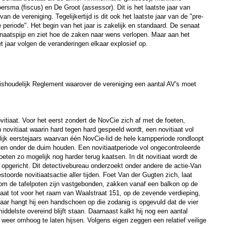
oersma (fiscus) en De Groot (assessor). Dit is het laatste jaar van
van de vereniging. Tegelijkertijd is dit ook het laatste jaar van de "pre-
 periode". Het begin van het jaar is zakelijk en standaard. De senaat
enaatspijp en ziet hoe de zaken naar wens verlopen. Maar aan het
t jaar volgen de veranderingen elkaar explosief op.
uishoudelijk Reglement waarover de vereniging een aantal AV's moet
vitiaat. Voor het eerst zondert de NovCie zich af met de foeten,
n novitiaat waarin hard tegen hard gespeeld wordt, een novitiaat vol
k eerstejaars waarvan één NovCie-lid de hele kampperiode rondloopt
oeten onder de duim houden. Een novitiaatperiode vol ongecontroleerde
oeten zo mogelijk nog harder terug kaatsen. In dit novitiaat wordt de
 opgericht. Dit detectivebureau onderzoekt onder andere de actie-Van
toorde novitiaatsactie aller tijden. Foet Van der Gugten zich, laat
e om de tafelpoten zijn vastgebonden, zakken vanaf een balkon op de
raat tot voor het raam van Waalstraat 151, op de zevende verdieping,
r hangt hij een handschoen op die zodanig is opgevuld dat de vier
delste overeind blijft staan. Daarnaast kalkt hij nog een aantal
eer omhoog te laten hijsen. Volgens eigen zeggen een relatief veilige