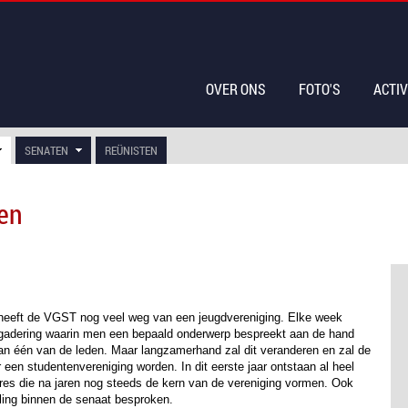
OVER ONS
FOTO'S
ACTIV
SENATEN
REÜNISTEN
en
e heeft de VGST nog veel weg van een jeugdvereniging. Elke week
gadering waarin men een bepaald onderwerp bespreekt aan de hand
van één van de leden. Maar langzamerhand zal dit veranderen en zal de
en studentenvereniging worden. In dit eerste jaar ontstaan al heel
res die na jaren nog steeds de kern van de vereniging vormen. Ook
ling binnen de senaat besproken.