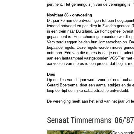
pertinent. Het gemengd zijn van de vereniging is 
Novitiaat 86 - ontvoering
Dit jaar komen de ontvoeringen tot een hoogtepunt.
iemand ontvoerd en pas diep in Zweden gedropt. T
in een trein naar Duitsland. Ze komt geheel over
gepasseerd is. Een schorsingsprocedure wordt op
Verbitterd zeggen beiden hun lidmaatschap op. Daa
bepaalde regels. Deze regels worden mores genoem
ontstaan. Eén van die mores is dat je een student
aan een lantaarnpaal vastgebonden VGST’er met e
aanvoelen van mores is een proces dat begint met
Dies
Op de dies van dit jaar wordt voor het eerst cab
Gerard Boersema, doet een aantal stukjes en de e
loop der tijd een rijke cabarettraditie ontwikkeld.
De vereniging heeft aan het eind van het jaar 64 l
Senaat Timmermans '86/'87
De volgende