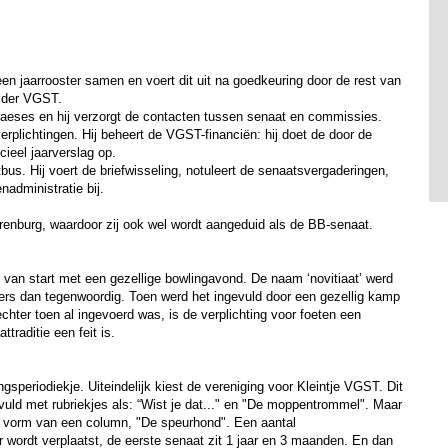
een jaarrooster samen en voert dit uit na goedkeuring door de rest van
r der VGST.
-praeses en hij verzorgt de contacten tussen senaat en commissies.
verplichtingen. Hij beheert de VGST-financiën: hij doet de door de
ieel jaarverslag op.
bus. Hij voert de briefwisseling, notuleert de senaatsvergaderingen,
enadministratie bij.
enburg, waardoor zij ook wel wordt aangeduid als de BB-senaat.
t van start met een gezellige bowlingavond. De naam ‘novitiaat’ werd
ders dan tegenwoordig. Toen werd het ingevuld door een gezellig kamp
ter toen al ingevoerd was, is de verplichting voor foeten een
traditie een feit is.
speriodiekje. Uiteindelijk kiest de vereniging voor Kleintje VGST. Dit
uld met rubriekjes als: “Wist je dat..." en "De moppentrommel". Maar
 de vorm van een column, "De speurhond". Een aantal
ar wordt verplaatst, de eerste senaat zit 1 jaar en 3 maanden. En dan