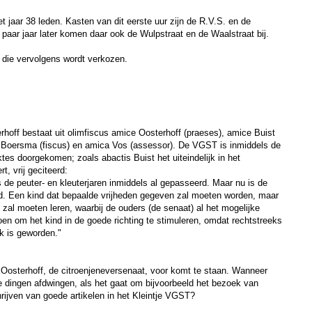
t jaar 38 leden. Kasten van dit eerste uur zijn de R.V.S. en de
aar jaar later komen daar ook de Wulpstraat en de Waalstraat bij.
 die vervolgens wordt verkozen.
hoff bestaat uit olimfiscus amice Oosterhoff (praeses), amice Buist
e Boersma (fiscus) en amica Vos (assessor). De VGST is inmiddels de
ktes doorgekomen; zoals abactis Buist het uiteindelijk in het
rt, vrij geciteerd:
s de peuter- en kleuterjaren inmiddels al gepasseerd. Maar nu is de
d. Een kind dat bepaalde vrijheden gegeven zal moeten worden, maar
 zal moeten leren, waarbij de ouders (de senaat) al het mogelijke
en om het kind in de goede richting te stimuleren, omdat rechtstreeks
k is geworden."
t Oosterhoff, de citroenjeneversenaat, voor komt te staan. Wanneer
je dingen afdwingen, als het gaat om bijvoorbeeld het bezoek van
rijven van goede artikelen in het Kleintje VGST?