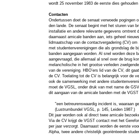
wordt 25 november 1983 de eerste dies gehouden i
Contacten
Ondertussen doet de senaat verwoede pogingen o
den lande. De senaat begint met het sturen van b
installatie en andere relevante gegevens omtrent 
daarnaast amicale banden aan, iets geheel nieuws v
lidmaatschap van de contactvergadering (CV) om 
met studentenverenigingen die als grondslag de bi
banden aangegaan worden. Al snel worden deze ban
aangevraagd, die allemaal al snel over de brug k
melancholische in het grootse verleden zwelgende,
van de vereniging. HBO’ers lid van de CV, dit gaa
de CV. Toelating tot de CV is belangrijk voor de v
ook de samenwerking met andere studentenverenigin
moet de VGSL, onder druk van met name de GSVG,
dit aangaan van de amicale banden met de VGST v
"een betreurenswaardig incident is, waaraan 
(Lustrumbundel VGSL, p. 145, Leiden 1987.)
Dit jaar worden ook al direct twee amicale bezo
Via de CV krijgt de VGST contact met het Geref
per jaar verzorgt. Daarnaast worden de eerste vo
Alpha, twee andere christelijk georiënteerde stud