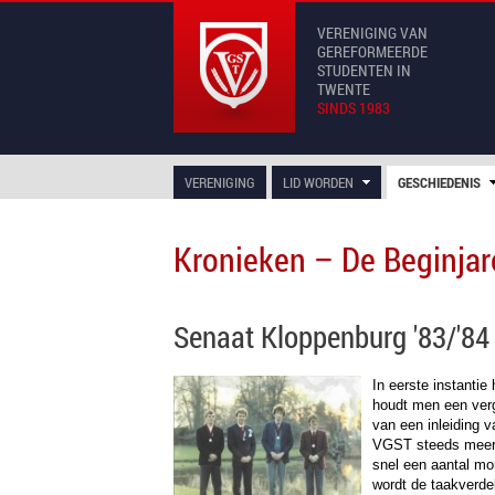
VERENIGING VAN
GEREFORMEERDE
STUDENTEN IN
TWENTE
SINDS 1983
VERENIGING
LID WORDEN
GESCHIEDENIS
Kronieken – De Beginjar
Senaat Kloppenburg '83/'84
In eerste instanti
houdt men een ver
van een inleiding 
VGST steeds meer e
snel een aantal mo
wordt de taakverde