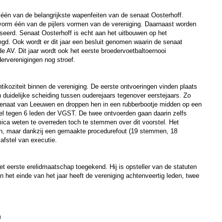
 één van de belangrijkste wapenfeiten van de senaat Oosterhoff.
 vorm één van de pijlers vormen van de vereniging. Daarnaast worden
iseerd. Senaat Oosterhoff is echt aan het uitbouwen op het
gd. Ook wordt er dit jaar een besluit genomen waarin de senaat
de AV. Dit jaar wordt ook het eerste broedervoetbaltoernooi
erverenigingen nog stroef.
ntikoziteit binnen de vereniging. De eerste ontvoeringen vinden plaats
en duidelijke scheiding tussen ouderejaars tegenover eerstejaars. Zo
senaat van Leeuwen en droppen hen in een rubberbootje midden op een
tel tegen 6 leden der VGST. De twee ontvoerden gaan daarin zelfs
mica weten te overreden toch te stemmen over dit voorstel. Het
n, maar dankzij een gemaakte procedurefout (19 stemmen, 18
 afstel van executie.
et eerste erelidmaatschap toegekend. Hij is opsteller van de statuten
het einde van het jaar heeft de vereniging achtenveertig leden, twee
6