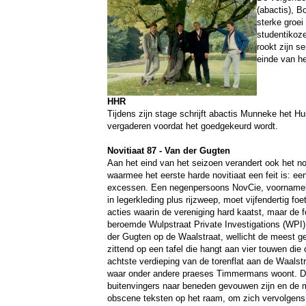
(abactis), B
sterke groei 
studentikoze
rookt zijn s
einde van he
HHR
Tijdens zijn stage schrijft abactis Munneke het H
vergaderen voordat het goedgekeurd wordt.
Novitiaat 87 - Van der Gugten
Aan het eind van het seizoen verandert ook het no
waarmee het eerste harde novitiaat een feit is: ee
excessen. Een negenpersoons NovCie, voornamelij
in legerkleding plus rijzweep, moet vijfendertig f
acties waarin de vereniging hard kaatst, maar de f
beroemde Wulpstraat Private Investigations (WPI)
der Gugten op de Waalstraat, wellicht de meest ges
zittend op een tafel die hangt aan vier touwen di
achtste verdieping van de torenflat aan de Waalst
waar onder andere praeses Timmermans woont. Daa
buitenvingers naar beneden gevouwen zijn en de mid
obscene teksten op het raam, om zich vervolgens w