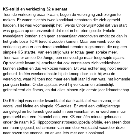
KS-strijd en verkiezing 32
e
senaat
Toen de verkiezing eraan kwam, begon de vereniging zich zorgen te
maken. Er waren slechts twee kandidaat-senatoren die zich gemeld
hadden. Het was voornamelijk het Twents OnderwijsModel dat van start
was gegaan op de universiteit dat roet in het eten gooide. Enkele
tweedejaars konden zich geen senaatsjaar veroorloven omdat ze dan in
het grote boze TOM terecht zouden komen. Maar een week voor de
verkiezing was er een derde kandidaat-senator bijgekomen, die nog een
simpele KS startte. Van een strijd was er totaal geen sprake meer.
Toen was er amice De Jonge, een eenvoudige maar toegewijde sjaars.
Op sociëteit kwam hij erachter dat ook eerstejaars zich verkiesbaar
kunnen stellen en dus verkozen worden. Dit was echter nog nooit eerder
gebeurd. In één weekend hakte hij de knoop door: ook hij wou de
vereniging, waar hij toen nog maar een half jaar lid van was, het komende
jaar gaan leiden. Onder applaus werd hij verkozen en uiteindelijk
geïnstalleerd als fiscus, en dat alles binnen zijn eerste jaar lidmaatschap.
De KS-strijd was eerder kwantitatief dan kwalitatief van niveau, met
vooral veel kleine en simpele KS-acties. Er werd een koffieplantage
aangelegd en koffiemok geplaatst in een woonkamer, er werd een muur
gemetseld met een frikandel erin, een KS van één minuut gehouden
onder de naam KS Hippopotomonstrosesquippedaliofobie, een steen door
een raam gegooid, scharnieren van een deur verplaatst waardoor deze
naar boven toe opende, en er was iets met een sloopkogel.