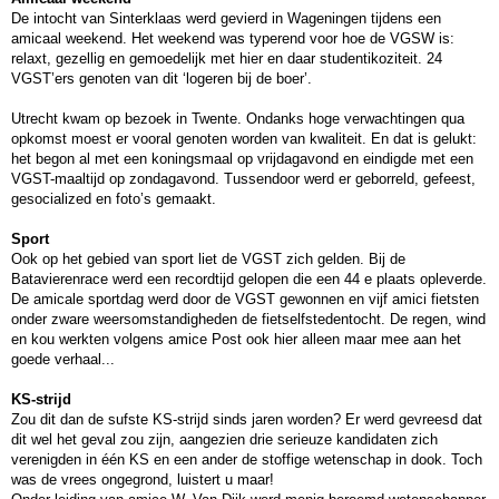
De intocht van Sinterklaas werd gevierd in Wageningen tijdens een
amicaal weekend. Het weekend was typerend voor hoe de VGSW is:
relaxt, gezellig en gemoedelijk met hier en daar studentikoziteit. 24
VGST’ers genoten van dit ‘logeren bij de boer’.
Utrecht kwam op bezoek in Twente. Ondanks hoge verwachtingen qua
opkomst moest er vooral genoten worden van kwaliteit. En dat is gelukt:
het begon al met een koningsmaal op vrijdagavond en eindigde met een
VGST-maaltijd op zondagavond. Tussendoor werd er geborreld, gefeest,
gesocialized en foto’s gemaakt.
Sport
Ook op het gebied van sport liet de VGST zich gelden. Bij de
Batavierenrace werd een recordtijd gelopen die een 44
e
plaats opleverde.
De amicale sportdag werd door de VGST gewonnen en vijf amici fietsten
onder zware weersomstandigheden de fietselfstedentocht. De regen, wind
en kou werkten volgens amice Post ook hier alleen maar mee aan het
goede verhaal...
KS-strijd
Zou dit dan de sufste KS-strijd sinds jaren worden? Er werd gevreesd dat
dit wel het geval zou zijn, aangezien drie serieuze kandidaten zich
verenigden in één KS en een ander de stoffige wetenschap in dook. Toch
was de vrees ongegrond, luistert u maar!