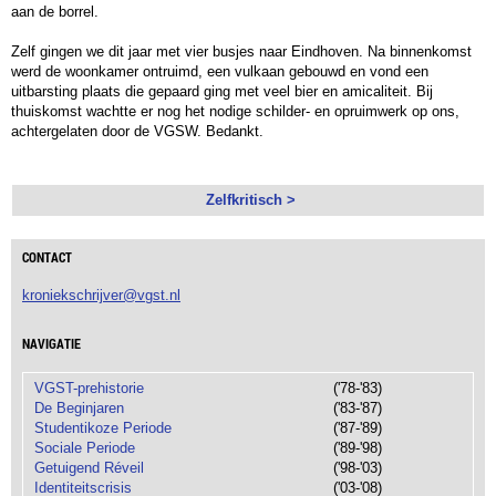
aan de borrel.
Zelf gingen we dit jaar met vier busjes naar Eindhoven. Na binnenkomst
werd de woonkamer ontruimd, een vulkaan gebouwd en vond een
uitbarsting plaats die gepaard ging met veel bier en amicaliteit. Bij
thuiskomst wachtte er nog het nodige schilder- en opruimwerk op ons,
achtergelaten door de VGSW. Bedankt.
Zelfkritisch >
CONTACT
kroniekschrijver@vgst.nl
NAVIGATIE
VGST-prehistorie
('78-'83)
De Beginjaren
('83-'87)
Studentikoze Periode
('87-'89)
Sociale Periode
('89-'98)
Getuigend Réveil
('98-'03)
Identiteitscrisis
('03-'08)