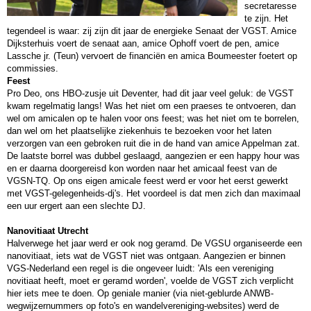
secretaresse
te zijn. Het
tegendeel is waar: zij zijn dit jaar de energieke Senaat der VGST. Amice
Dijksterhuis voert de senaat aan, amice Ophoff voert de pen, amice
Lassche jr. (Teun) vervoert de financiën en amica Boumeester foetert op
commissies.
Feest
Pro Deo, ons HBO-zusje uit Deventer, had dit jaar veel geluk: de VGST
kwam regelmatig langs! Was het niet om een praeses te ontvoeren, dan
wel om amicalen op te halen voor ons feest; was het niet om te borrelen,
dan wel om het plaatselijke ziekenhuis te bezoeken voor het laten
verzorgen van een gebroken ruit die in de hand van amice Appelman zat.
De laatste borrel was dubbel geslaagd, aangezien er een happy hour was
en er daarna doorgereisd kon worden naar het amicaal feest van de
VGSN-TQ. Op ons eigen amicale feest werd er voor het eerst gewerkt
met VGST-gelegenheids-dj's. Het voordeel is dat men zich dan maximaal
een uur ergert aan een slechte DJ.
Nanovitiaat Utrecht
Halverwege het jaar werd er ook nog geramd. De VGSU organiseerde een
nanovitiaat, iets wat de VGST niet was ontgaan. Aangezien er binnen
VGS-Nederland een regel is die ongeveer luidt: 'Als een vereniging
novitiaat heeft, moet er geramd worden', voelde de VGST zich verplicht
hier iets mee te doen. Op geniale manier (via niet-geblurde ANWB-
wegwijzernummers op foto's en wandelvereniging-websites) werd de