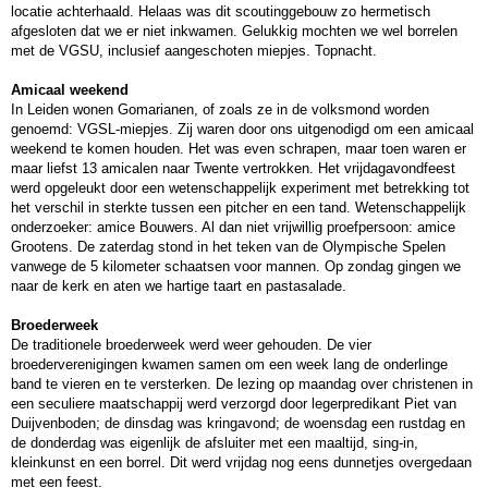
locatie achterhaald. Helaas was dit scoutinggebouw zo hermetisch
afgesloten dat we er niet inkwamen. Gelukkig mochten we wel borrelen
met de VGSU, inclusief aangeschoten miepjes. Topnacht.
Amicaal weekend
In Leiden wonen Gomarianen, of zoals ze in de volksmond worden
genoemd: VGSL-miepjes. Zij waren door ons uitgenodigd om een amicaal
weekend te komen houden. Het was even schrapen, maar toen waren er
maar liefst 13 amicalen naar Twente vertrokken. Het vrijdagavondfeest
werd opgeleukt door een wetenschappelijk experiment met betrekking tot
het verschil in sterkte tussen een pitcher en een tand. Wetenschappelijk
onderzoeker: amice Bouwers. Al dan niet vrijwillig proefpersoon: amice
Grootens. De zaterdag stond in het teken van de Olympische Spelen
vanwege de 5 kilometer schaatsen voor mannen. Op zondag gingen we
naar de kerk en aten we hartige taart en pastasalade.
Broederweek
De traditionele broederweek werd weer gehouden. De vier
broederverenigingen kwamen samen om een week lang de onderlinge
band te vieren en te versterken. De lezing op maandag over christenen in
een seculiere maatschappij werd verzorgd door legerpredikant Piet van
Duijvenboden; de dinsdag was kringavond; de woensdag een rustdag en
de donderdag was eigenlijk de afsluiter met een maaltijd, sing-in,
kleinkunst en een borrel. Dit werd vrijdag nog eens dunnetjes overgedaan
met een feest.