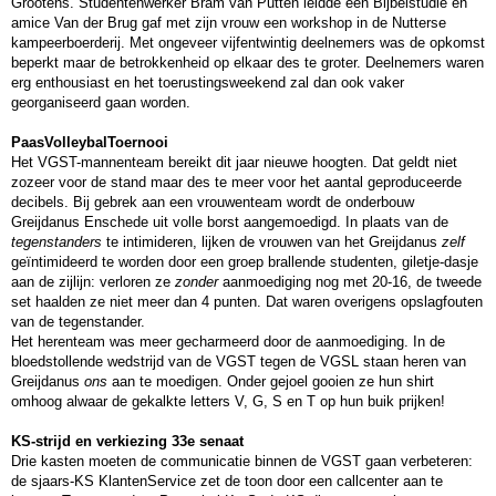
Grootens. Studentenwerker Bram van Putten leidde een Bijbelstudie en
amice Van der Brug gaf met zijn vrouw een workshop in de Nutterse
kampeerboerderij. Met ongeveer vijfentwintig deelnemers was de opkomst
beperkt maar de betrokkenheid op elkaar des te groter. Deelnemers waren
erg enthousiast en het toerustingsweekend zal dan ook vaker
georganiseerd gaan worden.
PaasVolleybalToernooi
Het VGST-mannenteam bereikt dit jaar nieuwe hoogten. Dat geldt niet
zozeer voor de stand maar des te meer voor het aantal geproduceerde
decibels. Bij gebrek aan een vrouwenteam wordt de onderbouw
Greijdanus Enschede uit volle borst aangemoedigd. In plaats van de
tegenstanders
te intimideren, lijken de vrouwen van het Greijdanus
zelf
geïntimideerd te worden door een groep brallende studenten, giletje-dasje
aan de zijlijn: verloren ze
zonder
aanmoediging nog met 20-16, de tweede
set haalden ze niet meer dan 4 punten. Dat waren overigens opslagfouten
van de tegenstander.
Het herenteam was meer gecharmeerd door de aanmoediging. In de
bloedstollende wedstrijd van de VGST tegen de VGSL staan heren van
Greijdanus
ons
aan te moedigen. Onder gejoel gooien ze hun shirt
omhoog alwaar de gekalkte letters V, G, S en T op hun buik prijken!
KS-strijd en verkiezing 33
e
senaat
Drie kasten moeten de communicatie binnen de VGST gaan verbeteren:
de sjaars-KS KlantenService zet de toon door een callcenter aan te