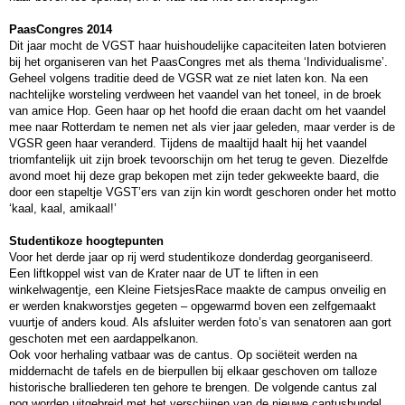
PaasCongres 2014
Dit jaar mocht de VGST haar huishoudelijke capaciteiten laten botvieren
bij het organiseren van het PaasCongres met als thema ‘Individualisme’.
Geheel volgens traditie deed de VGSR wat ze niet laten kon. Na een
nachtelijke worsteling verdween het vaandel van het toneel, in de broek
van amice Hop. Geen haar op het hoofd die eraan dacht om het vaandel
mee naar Rotterdam te nemen net als vier jaar geleden, maar verder is de
VGSR geen haar veranderd. Tijdens de maaltijd haalt hij het vaandel
triomfantelijk uit zijn broek tevoorschijn om het terug te geven. Diezelfde
avond moet hij deze grap bekopen met zijn teder gekweekte baard, die
door een stapeltje VGST’ers van zijn kin wordt geschoren onder het motto
‘kaal, kaal, amikaal!’
Studentikoze hoogtepunten
Voor het derde jaar op rij werd studentikoze donderdag georganiseerd.
Een liftkoppel wist van de Krater naar de UT te liften in een
winkelwagentje, een Kleine FietsjesRace maakte de campus onveilig en
er werden knakworstjes gegeten – opgewarmd boven een zelfgemaakt
vuurtje of anders koud. Als afsluiter werden foto’s van senatoren aan gort
geschoten met een aardappelkanon.
Ook voor herhaling vatbaar was de cantus. Op sociëteit werden na
middernacht de tafels en de bierpullen bij elkaar geschoven om talloze
historische bralliederen ten gehore te brengen. De volgende cantus zal
nog worden uitgebreid met het verschijnen van de nieuwe cantusbundel,