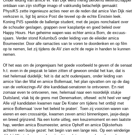
Onder leiding van amice W. Van Dijk werd menig beroemd wetenschapper
ontdaan van zijn stoffige imago of vakkundig belachelijk gemaakt:
PhysiKS zette ingenieuze acties neer en de reden dat amice Van Dijk niet
verkozen is, ligt bij amice Post die teveel op de echte Einstein leek.
Koning PilS speelde de ballerige student, met de jasjes nonchalant over
de schouder geslagen, grappen over kasplantje en goed beleid over
Happy Hours. Hun geheime wapen was echter amica Born, de excuus-
sjaars. Verder stond KolumbuS onder leiding van de eileider amica
Boumeester. Door alle ramacties van te voren te doordenken en op film
op te nemen, liet zij tijdens de AV zien echt de regie in handen te kunnen
nemen.
Of het was om de jongerejaars het goede voorbeeld te geven of de senaat
h.t. even in de piepzak te laten zitten of gewoon omdat het kan, dat is
niet helemaal duidelijk; feit is dat acht ouderejaars, onder leiding van
amice Van der Wal en amice Bollemaat, het plan opvatten om op de dag
van de verkiezings-AV drie kandidaat-senatoren te ontvoeren. En niet
zomaar even te ontvoeren, nee, helemaal naar een noordelijk stukje
Duitsland, vlak bij de grens met Denemarken, oftewel: echt heel ver weg!
Alle vijf kandidaten kwamen naar De Krater om tijdens het ontbijt met
amice Bollemaat ‘over het beleid te praten’. Toen zij voorzien waren van
eieren en een crossaintje, kwamen zeven amici binnenlopen, jasje-dasje
en breed grijnzend. Na een korte uitleg, een keuzemoment en een laatste
hap, werden amica Boumeester, amice Ophoff en amice Dijksterhuis
achterin een busje gezet: het begin van een lange reis. Op een winderige