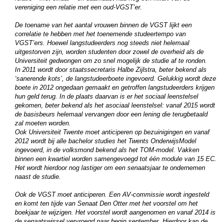
vereniging een relatie met een oud-VGST’er.
De toename van het aantal vrouwen binnen de VGST lijkt een
correlatie te hebben met het toenemende studeertempo van
VGST’ers. Hoewel langstudeerders nog steeds niet helemaal
uitgestorven zijn, worden studenten door zowel de overheid als de
Universiteit gedwongen om zo snel mogelijk de studie af te ronden.
In 2011 wordt door staatssecretaris Halbe Zijlstra, beter bekend als
‘sanerende kots’, de langstudeerboete ingevoerd. Gelukkig wordt deze
boete in 2012 ongedaan gemaakt en getroffen langstudeerders krijgen
hun geld terug. In de plaats daarvan is er het sociaal leenstelsel
gekomen, beter bekend als het asociaal leenstelsel: vanaf 2015 wordt
de basisbeurs helemaal vervangen door een lening die terugbetaald
zal moeten worden.
Ook Universiteit Twente moet anticiperen op bezuinigingen en vanaf
2012 wordt bij alle bachelor studies het Twents OnderwijsModel
ingevoerd, in de volksmond bekend als het TOM-model. Vakken
binnen een kwartiel worden samengevoegd tot één module van 15 EC.
Het wordt hierdoor nog lastiger om een senaatsjaar te ondernemen
naast de studie.
Ook de VGST moet anticiperen. Een AV-commissie wordt ingesteld
en komt ten tijde van Senaat Den Otter met het voorstel om het
boekjaar te wijzigen. Het voorstel wordt aangenomen en vanaf 2014 is
de senaatswissel vervroegd naar begin september. Hierdoor kan de