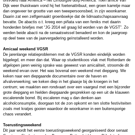
ontvoerd naar America – het Limburgse dorp America. Toen amice Van
Dijk weer thuiskwam vond hij het foetenattribuut, een groen karretje maar
dan ongeveer ter grootte van een tweepersoonsbed, in zijn woonkamer.
Daarin zat een zelfgemaakt groenboekje dat de lidmaatschapsaanvraag
bevatte. De abactis o.t. kreeg een piñata van een feniks met daarin
honderden briefjes met “JG 2014 wil graag lid worden van de VGST”. Zo
werden beide abacti na de senaatswissel benaderd en kon de jaargroep
op deel twee van de jaarvergadering geïnstalleerd worden.
Amicaal weekend VGSR
De jarenlange relatieproblemen met de VGSR konden eindelijk worden
bijgelegd, en meer dan dat. Waar op studentikoos vlak met Rotterdam de
afgelopen jaren weinig sprake was geweest van amicaliteit, stroomde dit
weekend ervan over. Het was bovenal een weekend met diepgang. We
keken naar een diepgaande documentaire over de haven en
afvalverwerking; we keken diep in het glaasje bij de kroegen in het
centrum; we maakten een rondvaart over een vaargeul met een bijzonder
grote diepgang en hielden diepgaande gesprekken op een uit de klauwen
escalerende borrel. Bij escaleren mag u dan denken aan
alcoholconsumptie, doorgaan tot de zon opkomt en ten slotte festiviteiten
zoals met kratjes gooien waardoor de woonkamer in een buitensporige
chaos verandert.
Toerustingsweekend
Dit jaar wordt het eerste toerustingsweekend georganiseerd door senaat