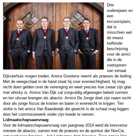
Drie
ouderejaars en
een
excuussjaars,
dat is
misschien wel
de meest
treffende
beschrijving
voor de amici
die in de
voetsporen
van senaat
Dijksterhuis mogen treden. Amice Grootens neemt als praeses de leiding.
Met de weegschaal in de hand staat hij voor evenwichtigheid, hij mag
recht doen gelden over de vereniging en weet precies hoe zwaar zijn glas
met whisky is. Amice Van Dijk zal zorgvuldig afgewogen beleid vormen
en ten uitvoer brengen als abactis. Amice De Jonge doet zijn naam recht
door als jonge fiscus de kosten en baten in evenwicht te krijgen. Ten
slotte is het amice Van Baardewijk die gewicht in de schaal mag leggen
door het commissiewerk onder zijn hoede te nemen.
Lidmaatschapsaanvraag
Voor de lidmaatschapsaanvraag van jaargroep 2014 werd de kersverse
meneer de abactis, samen met de praeses en de quintus der NovCie,