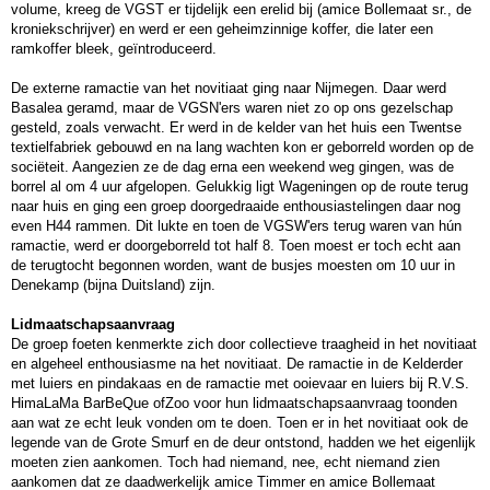
volume, kreeg de VGST er tijdelijk een erelid bij (amice Bollemaat sr., de
kroniekschrijver) en werd er een geheimzinnige koffer, die later een
ramkoffer bleek, geïntroduceerd.
De externe ramactie van het novitiaat ging naar Nijmegen. Daar werd
Basalea geramd, maar de VGSN'ers waren niet zo op ons gezelschap
gesteld, zoals verwacht. Er werd in de kelder van het huis een Twentse
textielfabriek gebouwd en na lang wachten kon er geborreld worden op de
sociëteit. Aangezien ze de dag erna een weekend weg gingen, was de
borrel al om 4 uur afgelopen. Gelukkig ligt Wageningen op de route terug
naar huis en ging een groep doorgedraaide enthousiastelingen daar nog
even H44 rammen. Dit lukte en toen de VGSW'ers terug waren van hún
ramactie, werd er doorgeborreld tot half 8. Toen moest er toch echt aan
de terugtocht begonnen worden, want de busjes moesten om 10 uur in
Denekamp (bijna Duitsland) zijn.
Lidmaatschapsaanvraag
De groep foeten kenmerkte zich door collectieve traagheid in het novitiaat
en algeheel enthousiasme na het novitiaat. De ramactie in de Kelderder
met luiers en pindakaas en de ramactie met ooievaar en luiers bij R.V.S.
HimaLaMa BarBeQue ofZoo voor hun lidmaatschapsaanvraag toonden
aan wat ze echt leuk vonden om te doen. Toen er in het novitiaat ook de
legende van de Grote Smurf en de deur ontstond, hadden we het eigenlijk
moeten zien aankomen. Toch had niemand, nee, echt niemand zien
aankomen dat ze daadwerkelijk amice Timmer en amice Bollemaat