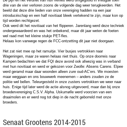
De pijn en het verdriet van hun verlies werd omgegooid in vreugde toen
drie van de vier verloren zoons de volgende dag weer terugkeerden. Het
beeld dat deze drie lieden van onze vereniging hadden na een jaar
introducéschap en een half novitiaat bleek vertekend te zijn, maar kon op
tijd worden rechtgezet.
Ook werd dit het novitiaat van het flipperen. Jarenlang werd deze techniek
ondergewaardeerd en was het onbekend, maar dit jaar weten de foeten
wel raad met het kleine stukje PET-fles.
Helaas kon vanwege regen de FCC-ontzetting dit jaar niet doorgaan.
Het zat niet mee op het ramuitje. Vier busjes vertrokken naar
Wageningen, maar ze waren helaas niet thuis. Op onze doorreis naar
Kampen bedachten we dat FQI deze avond ook afwezig was in verband
met hun novitiaat en werd er gekozen voor Zwolle: Absens Carens. Elpee
werd geramd maar daar woonden alleen zure oud-AC’ers. We moesten
maar weggaan en ons bouwwerk meenemen – anders zouden ze de
politie wel bellen. Teleurgesteld in onze zusters vertrokken we weer naar
huis. Enige tijd later werd de actie alsnog uitgevoerd, maar dan bij onze
broedervereniging C.S.V. Alpha. Uskumølle werd voorzien van een
draaimolen en er werd nog tot diep in de nacht geborreld met onze
broeders.
Senaat Grootens 2014-2015