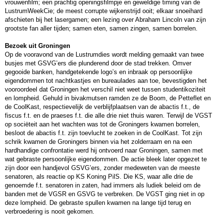
vrouwenfilm; een prachtig openingsfilmpje en geweldige timing van de
LustrumWeekCie; de meest corrupte wijkenstrijd ooit; elkaar snoeihard
afschieten bij het lasergamen; een lezing over Abraham Lincoln van zijn
grootste fan aller tijden; samen eten, samen zingen, samen borrelen.
Bezoek uit Groningen
Op de vooravond van de Lustrumdies wordt melding gemaakt van twee
busjes met GSVG’ers die plunderend door de stad trekken. Omver
gegooide banken, handgetekende logo’s en inbraak op persoonlijke
eigendommen tot nachtkastjes en bureaulades aan toe, bevestigden het
vooroordeel dat Groningen het verschil niet weet tussen studentikoziteit
en lompheid. Gehuld in bivakmutsen ramden ze de Boom, de Petteflet en
de CoolKast, respectievelijk de verblijfplaatsen van de abactis f.t., de
fiscus f.t. en de praeses f.t. die alle drie niet thuis waren. Terwijl de VGST
op sociëteit aan het wachten was tot de Groningers kwamen borrelen,
besloot de abactis f.t. zijn toevlucht te zoeken in de CoolKast. Tot zijn
schrik kwamen de Groningers binnen via het zolderraam en na een
hardhandige confrontatie werd hij ontvoerd naar Groningen, samen met
wat gebraste persoonlijke eigendommen. De actie bleek later opgezet te
zijn door een handjevol GSVG’ers, zonder medeweten van de meeste
senatoren, als reactie op KS Koning PilS. Die KS, waar alle drie de
genoemde f.t. senatoren in zaten, had immers als ludiek beleid om de
banden met de VGSR en GSVG te verbreken. De VGST ging niet in op
deze lompheid. De gebraste spullen kwamen na lange tijd terug en
verbroedering is nooit gekomen.