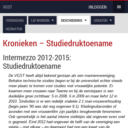
VGST
INLOGGEN
VERENIGING
LID WORDEN
GESCHIEDENIS
SENATEN
REÜNISTEN
Kronieken – Studiedruktoename
Intermezzo 2012-2015:
Studiedruktoename
De VGST heeft altijd bekend gestaan als een mannenvereniging.
Behalve technische studies begon er bij de universiteit echter steeds
meer plaats te komen voor studies met vrouwelijke potentie. Er
kwamen meer vrouwen naar Twente en bij de eerstejaars is een
duidelijke groei zichtbaar: 5 in 2008, 6 in 2009 en maar liefst 12 in
2010. Sindsdien is er een redelijk stabiele 2:1 man-vrouwverhouding
(begin jaren ’90 was dat nog ongeveer 9:1). Kledingruilavonden of
avonden met een vrouwenfilm zijn jaarlijks terugkerende fenomenen.
Ook opmerkelijk is het aantal interne stelletjes dat ongeveer even snel
is gegroeid. Eind 2012 had ongeveer de helft van de vereniging een
relatie – met elkaar – en daarnaast had nog een kwart van de