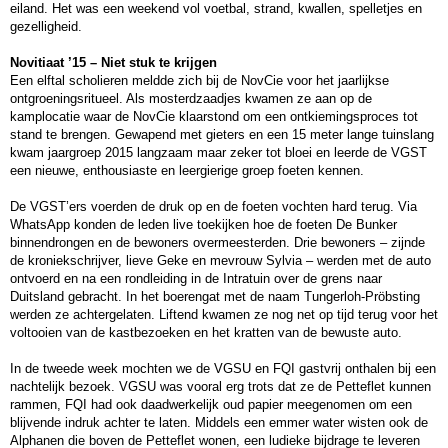
eiland. Het was een weekend vol voetbal, strand, kwallen, spelletjes en
gezelligheid.
Novitiaat ’15 – Niet stuk te krijgen
Een elftal scholieren meldde zich bij de NovCie voor het jaarlijkse
ontgroeningsritueel. Als mosterdzaadjes kwamen ze aan op de
kamplocatie waar de NovCie klaarstond om een ontkiemingsproces tot
stand te brengen. Gewapend met gieters en een 15 meter lange tuinslang
kwam jaargroep 2015 langzaam maar zeker tot bloei en leerde de VGST
een nieuwe, enthousiaste en leergierige groep foeten kennen.
De VGST’ers voerden de druk op en de foeten vochten hard terug. Via
WhatsApp konden de leden live toekijken hoe de foeten De Bunker
binnendrongen en de bewoners overmeesterden. Drie bewoners – zijnde
de kroniekschrijver, lieve Geke en mevrouw Sylvia – werden met de auto
ontvoerd en na een rondleiding in de Intratuin over de grens naar
Duitsland gebracht. In het boerengat met de naam Tungerloh-Pröbsting
werden ze achtergelaten. Liftend kwamen ze nog net op tijd terug voor het
voltooien van de kastbezoeken en het kratten van de bewuste auto.
In de tweede week mochten we de VGSU en FQI gastvrij onthalen bij een
nachtelijk bezoek. VGSU was vooral erg trots dat ze de Petteflet kunnen
rammen, FQI had ook daadwerkelijk oud papier meegenomen om een
blijvende indruk achter te laten. Middels een emmer water wisten ook de
Alphanen die boven de Petteflet wonen, een ludieke bijdrage te leveren