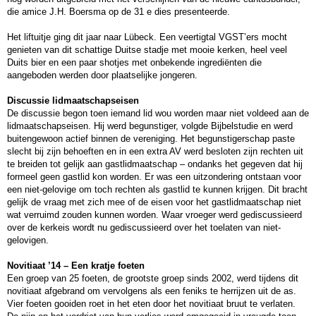
die amice J.H. Boersma op de 31
e
dies presenteerde.
Het liftuitje ging dit jaar naar Lübeck. Een veertigtal VGST’ers mocht
genieten van dit schattige Duitse stadje met mooie kerken, heel veel
Duits bier en een paar shotjes met onbekende ingrediënten die
aangeboden werden door plaatselijke jongeren.
Discussie lidmaatschapseisen
De discussie begon toen iemand lid wou worden maar niet voldeed aan de
lidmaatschapseisen. Hij werd begunstiger, volgde Bijbelstudie en werd
buitengewoon actief binnen de vereniging. Het begunstigerschap paste
slecht bij zijn behoeften en in een extra AV werd besloten zijn rechten uit
te breiden tot gelijk aan gastlidmaatschap – ondanks het gegeven dat hij
formeel geen gastlid kon worden. Er was een uitzondering ontstaan voor
een niet-gelovige om toch rechten als gastlid te kunnen krijgen. Dit bracht
gelijk de vraag met zich mee of de eisen voor het gastlidmaatschap niet
wat verruimd zouden kunnen worden. Waar vroeger werd gediscussieerd
over de kerkeis wordt nu gediscussieerd over het toelaten van niet-
gelovigen.
Novitiaat ’14 – Een kratje foeten
Een groep van 25 foeten, de grootste groep sinds 2002, werd tijdens dit
novitiaat afgebrand om vervolgens als een feniks te herrijzen uit de as.
Vier foeten gooiden roet in het eten door het novitiaat bruut te verlaten.