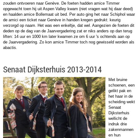
zouden ontvoeren naar Genève. De foeten hadden amice Timmer
opgewacht toen hij uit Aspen Valley kwam (niet vragen wat hij daar deed)
en haalden amice Bollemaat uit bed. Per auto ging het naar Schiphol waar
de amici een ticket naar Genève in handen kregen gedrukt: keurig
verzorgd op naam. Het was een enkeltje, dat wel. Aangezien de foeten dit
deden op de dag van de Jaarvergadering zat er niks anders op dan terug
liften: 14 uur en 1000 km later kwamen ze om 6 uur 's ochtends aan op
de Jaarvergadering. Zo kon amice Timmer toch nog gewisseld worden als
abactis.
Senaat Dijksterhuis 2013-2014
Met bruine
schoenen, een
gelikt pak en
het haar in de
scheiding wekt
Senaat
Dijksterhuis
wellicht de
indruk drie
zakenmannen
en hun