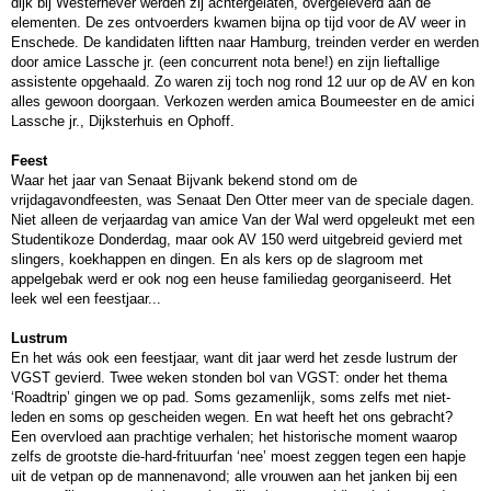
dijk bij Westerhever werden zij achtergelaten, overgeleverd aan de
elementen. De zes ontvoerders kwamen bijna op tijd voor de AV weer in
Enschede. De kandidaten liftten naar Hamburg, treinden verder en werden
door amice Lassche jr. (een concurrent nota bene!) en zijn lieftallige
assistente opgehaald. Zo waren zij toch nog rond 12 uur op de AV en kon
alles gewoon doorgaan. Verkozen werden amica Boumeester en de amici
Lassche jr., Dijksterhuis en Ophoff.
Feest
Waar het jaar van Senaat Bijvank bekend stond om de
vrijdagavondfeesten, was Senaat Den Otter meer van de speciale dagen.
Niet alleen de verjaardag van amice Van der Wal werd opgeleukt met een
Studentikoze Donderdag, maar ook AV 150 werd uitgebreid gevierd met
slingers, koekhappen en dingen. En als kers op de slagroom met
appelgebak werd er ook nog een heuse familiedag georganiseerd. Het
leek wel een feestjaar...
Lustrum
En het wás ook een feestjaar, want dit jaar werd het zesde lustrum der
VGST gevierd. Twee weken stonden bol van VGST: onder het thema
‘Roadtrip’ gingen we op pad. Soms gezamenlijk, soms zelfs met niet-
leden en soms op gescheiden wegen. En wat heeft het ons gebracht?
Een overvloed aan prachtige verhalen; het historische moment waarop
zelfs de grootste die-hard-frituurfan ‘nee’ moest zeggen tegen een hapje
uit de vetpan op de mannenavond; alle vrouwen aan het janken bij een