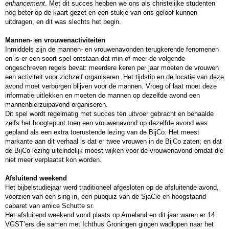
enhancement
. Met dit succes hebben we ons als christelijke studenten
nog beter op de kaart gezet en een stukje van ons geloof kunnen
uitdragen, en dit was slechts het begin.
Mannen- en vrouwenactiviteiten
Inmiddels zijn de mannen- en vrouwenavonden terugkerende fenomenen
en is er een soort spel ontstaan dat min of meer de volgende
ongeschreven regels bevat: meerdere keren per jaar moeten de vrouwen
een activiteit voor zichzelf organiseren. Het tijdstip en de locatie van deze
avond moet verborgen blijven voor de mannen. Vroeg of laat moet deze
informatie uitlekken en moeten de mannen op dezelfde avond een
mannenbierzuipavond organiseren.
Dit spel wordt regelmatig met succes ten uitvoer gebracht en behaalde
zelfs het hoogtepunt toen een vrouwenavond op dezelfde avond was
gepland als een extra toerustende lezing van de BijCo. Het meest
markante aan dit verhaal is dat er twee vrouwen in de BijCo zaten; en dat
de BijCo-lezing uiteindelijk moest wijken voor de vrouwenavond omdat die
niet meer verplaatst kon worden.
Afsluitend weekend
Het bijbelstudiejaar werd traditioneel afgesloten op de afsluitende avond,
voorzien van een sing-in, een pubquiz van de SjaCie en hoogstaand
cabaret van amice Schutte sr.
Het afsluitend weekend vond plaats op Ameland en dit jaar waren er 14
VGST’ers die samen met Ichthus Groningen gingen wadlopen naar het