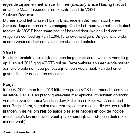
regeerde zij samen met amice Timmer (abactis), amica Huizing (fiscus)
en amice Maan (assessor) met zachte hand de VGST.
Serious Request
Dit jaar stond het Glazen Huis in Enschede en dat was natuurlijk een
Serious Request aan onze vereniging. Onder het mom van het goede doel
maakte de VGST haar naam positief bekend door live een lied aan te
vragen en een bedrag van €1204,48 te overhandigen. Dit geld was onder
andere verdiend door een veiling en statiegeld ophalen.
VGST6
Eindelijk, eindelijk, eindelijk ging een lang gekoesterde wens in vervulling:
op 1 januari 2013 ging VGST6 online. Deze website zou een einde maken
aan alle problemen, zou perfect zijn en een voorsmaak van de hemel
geven. De site is nog steeds online.
Parijs
In 2005, 2009 en ook in 2013 liftte een groep VGST’ers naar de stad van
de liefde, Parijs. Een prachtig weekend met epische liftverhalen ontstond:
verhalen over de amici Van Baardewijk die in één keer van Amersfoort
naar Parijs liftten, verhalen over een hypocriete moslim die wel even wilde
branden in de hel om hier op aarde plezier te hebben en ook de nodige
mooie auto’s kwamen weer voorbij (voornamelijk dat, stoppen deden ze
minder vaak).
Amicaal weekend