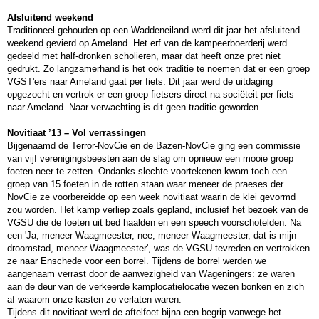
Afsluitend weekend
Traditioneel gehouden op een Waddeneiland werd dit jaar het afsluitend
weekend gevierd op Ameland. Het erf van de kampeerboerderij werd
gedeeld met half-dronken scholieren, maar dat heeft onze pret niet
gedrukt. Zo langzamerhand is het ook traditie te noemen dat er een groep
VGST'ers naar Ameland gaat per fiets. Dit jaar werd de uitdaging
opgezocht en vertrok er een groep fietsers direct na sociëteit per fiets
naar Ameland. Naar verwachting is dit geen traditie geworden.
Novitiaat ’13 – Vol verrassingen
Bijgenaamd de Terror-NovCie en de Bazen-NovCie ging een commissie
van vijf verenigingsbeesten aan de slag om opnieuw een mooie groep
foeten neer te zetten. Ondanks slechte voortekenen kwam toch een
groep van 15 foeten in de rotten staan waar meneer de praeses der
NovCie ze voorbereidde op een week novitiaat waarin de klei gevormd
zou worden. Het kamp verliep zoals gepland, inclusief het bezoek van de
VGSU die de foeten uit bed haalden en een speech voorschotelden. Na
een 'Ja, meneer Waagmeester, nee, meneer Waagmeester, dat is mijn
droomstad, meneer Waagmeester', was de VGSU tevreden en vertrokken
ze naar Enschede voor een borrel. Tijdens de borrel werden we
aangenaam verrast door de aanwezigheid van Wageningers: ze waren
aan de deur van de verkeerde kamplocatielocatie wezen bonken en zich
af waarom onze kasten zo verlaten waren.
Tijdens dit novitiaat werd de aftelfoet bijna een begrip vanwege het