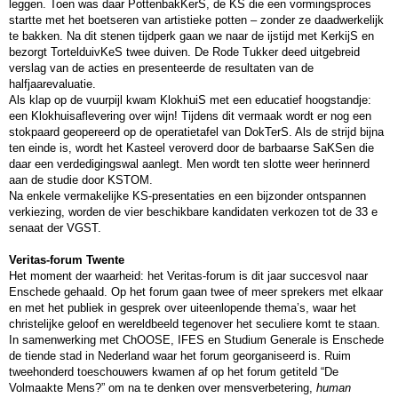
leggen. Toen was daar PottenbakKerS, de KS die een vormingsproces
startte met het boetseren van artistieke potten – zonder ze daadwerkelijk
te bakken. Na dit stenen tijdperk gaan we naar de ijstijd met KerkijS en
bezorgt TortelduivKeS twee duiven. De Rode Tukker deed uitgebreid
verslag van de acties en presenteerde de resultaten van de
halfjaarevaluatie.
Als klap op de vuurpijl kwam KlokhuiS met een educatief hoogstandje:
een Klokhuisaflevering over wijn! Tijdens dit vermaak wordt er nog een
stokpaard geopereerd op de operatietafel van DokTerS. Als de strijd bijna
ten einde is, wordt het Kasteel veroverd door de barbaarse SaKSen die
daar een verdedigingswal aanlegt. Men wordt ten slotte weer herinnerd
aan de studie door KSTOM.
Na enkele vermakelijke KS-presentaties en een bijzonder ontspannen
verkiezing, worden de vier beschikbare kandidaten verkozen tot de 33
e
senaat der VGST.
Veritas-forum Twente
Het moment der waarheid: het Veritas-forum is dit jaar succesvol naar
Enschede gehaald. Op het forum gaan twee of meer sprekers met elkaar
en met het publiek in gesprek over uiteenlopende thema’s, waar het
christelijke geloof en wereldbeeld tegenover het seculiere komt te staan.
In samenwerking met ChOOSE, IFES en Studium Generale is Enschede
de tiende stad in Nederland waar het forum georganiseerd is. Ruim
tweehonderd toeschouwers kwamen af op het forum getiteld “De
Volmaakte Mens?” om na te denken over mensverbetering,
human